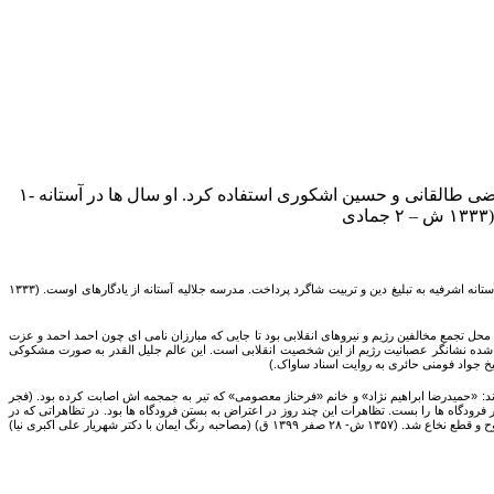
۱- رحلت آیت الله شیخ حسین وحید گیلانی در آستانه اشرفیه. او در نجف از محضر بزرگانی چون آیات نائینی، ضیاء عراقی، شعبان رشتی، مرتضی طالقانی و حسین اشکوری استفاده کرد. او سال ها در آستانه
۱- رحلت آیت الله شیخ حسین وحید گیلانی در آستانه اشرفیه. او در نجف از محضر بزرگانی چون آیات نائینی، ضیاء عراقی، شعبان رشتی، مرتضی طالقانی و حسین اشکوری استفاده کرد. او سال ها در آستانه اشرفیه به تبلیغ دین و تربیت شاگرد پرداخت. مدرسه جلالیه آستانه از یادگارهای اوست. (۱۳۳۳
محل تجمع مخالفین رژیم و نیروهای انقلابی بود تا جایی که مبارزان نامی ای چون احمد احمد و عزت
اب به صورت کتابی قطور منشر شده نشانگر عصبانیت رژیم از این شخصیت انقلابی است. این عالم جلیل القدر به صورت مشکوکی
رشت برپا شد، درگیری‌هایی میان تظاهرکنندگان و مأموران پیش آمد. در این روز هنگام تظاهرات در خیابان سردار جنگل رشت ۲ نفر به شهادت رسیدند: «حمیدرضا ابراهیم نژاد» و خانم «فرحناز معصومی» که تیر به جمجمه اش اصابت کرده بود. (فجر
ردد ولی بختیار فرودگاه ها را بست. تظاهرات این چند روز در اعتراض به بستن فرودگاه ها بود. در تظاهراتی که در
خیابان لاکانی رشت ماموران با تیر جنگی به جان مردم افتادند و ۲۵ نفر را مجروح کردند که حال ۶ نفر از مجروحان نیز وخیم گزارش شد. در این واقعه یک جوان ۱۵ ساله به نام شهریار علی اکبری نیا مجروح و قطع نخاع شد. (۱۳۵۷ ش- ۲۸ صفر ۱۳۹۹ ق) (مصاحبه رنگ ایمان با دکتر شهریار علی اکبری نیا)