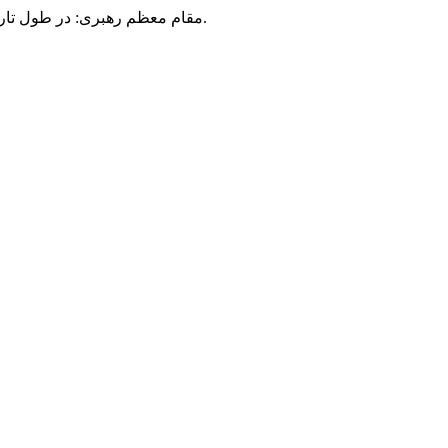
مقام معظم رهبری: در طول تاریخ، رنگ های گوناگون بر سیاست این کشور پهناور سایه افکند؛ اما رنگ ثابت مردم گیلان، رنگ ایمان بود.