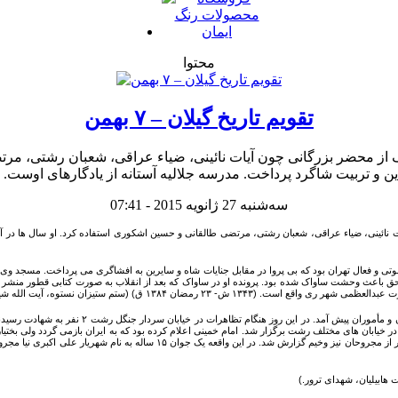
محتوا
تقویم تاریخ گیلان – ۷ بهمن
سه‌شنبه 27 ژانویه 2015 - 07:41
غوتی و فعال تهران بود که بی پروا در مقابل جنایات شاه و سایرین به افشاگری می پرداخت. مسجد وی 
ز امام خمینی در قیام ۱۵ خرداد و بی پروایی اش در گفتن حق باعث وحشت ساواک شده بود. پرونده او در ساواک که بعد از انقل
توه، آیت الله شیخ جواد فومنی حائری به روایت اسناد ساواک.)
۳- تظاهرات انقلاب در رشت. در پی تظاهراتی که در 
د. ازاین رو تظاهرات متعددی در خیابان های مختلف رشت برگزار شد. امام خمینی اعلام کرده بود که به ایران بازمی گ