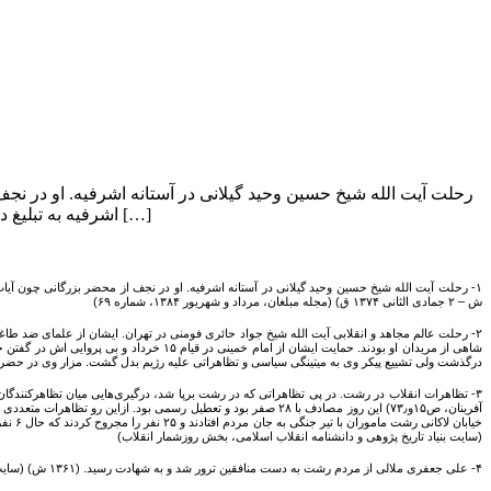
اشرفیه به تبلیغ دین و تربیت شاگرد پرداخت. مدرسه جلالیه آستانه از یادگارهای اوست. (۱۳۳۳ ش – ۲ جمادی […]
ش – ۲ جمادی الثانی ۱۳۷۴ ق) (مجله مبلغان، مرداد و شهریور ۱۳۸۴، شماره ۶۹)
۲- رحلت عالم مجاهد و انقلابی آیت الله شیخ جواد حائری فومنی در تهران. ایشان از علمای ضد طا
شاهی از مریدان او بودند. حمایت ایشان ا
درگذشت ولی تشییع پیکر وی به میتینگی سیاسی و تظاهراتی علیه رژیم بدل گشت. مزار وی در حضرت عبدالعظمی شهر ری واقع است. (۱۳۴۳ ش- ۲۳ رمضان ۱۳۸۴ ق) (ستم ستیزان نس
آفرینان، ص۱۵و۷۳٫) این روز مصادف با ۲۸ صفر بود و تعطیل رسمی بو
(سایت بنیاد تاریخ پژوهی و دانشنامه انقلاب اسلامی، بخش روزشمار انقلاب)
۴- علی جعفری ملالی از مردم رشت به دست منافقین ترور شد و به شهادت رسید. (۱۳۶۱ ش) (سایت هابیلیان، شهدای ترور.)