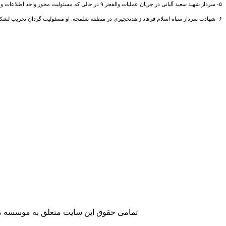
۵- سردار شهید سعید آلیانی در جریان عملیات والفجر ۹ در حالی‌ که مسئولیت محور واحد اطلاعات و عملیات تیپ نبی‌ اکرم ( ص) را بر عهده داشت در اثر اصابت ترکش به ناحیه سر و گردن در منطقه جنگی‌ مریوان ( سلیمانیه) به شهادت رسید. (۱۳۶۴ ش)
۶- شهادت سردار سپاه اسلام فرهاد زاهدنخجیری در منطقه شلمچه. او مسئولیت گردان تخریب لشکر ۱۶ قدس گیلان را برعهده داشت. (۱۳۶۵ ش) (با امیران دلها، ص ۱۶۷٫)
تمامی حقوق این سایت متعلق به موسسه مطا