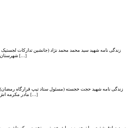
شهرستان رشت ديده به جهان گشود . با سپري کردن دوران طفوليت پا به مدرسه گذاشت و در […]
مادر مکرمه اش از راه کارگري معاش خانواده را تامين مي کردند . حجت تحصيلات ابتدايي و راهنمايي را در […]