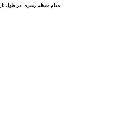
مقام معظم رهبری: در طول تاریخ، رنگ های گوناگون بر سیاست این کشور پهناور سایه افکند؛ اما رنگ ثابت مردم گیلان، رنگ ایمان بود.