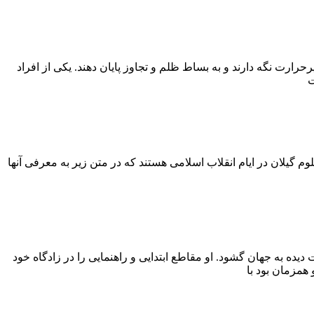
زنان نواحى شمالى اگر چه در وضع نگران کننده اى زندگى مى کردند اما تمایل داشتند میرزاکوچک خان و نیروهاى طرفدار او، آتش قیام را پرحرارت نگه دارند و به بساط ظلم و تجاوز پایان دهند. یکى از افراد
 گیلان در ایام انقلاب اسلامی هستند که در متن زیر به معرفی آنها
زندگی نامه پاسدار شهید تراب پورقلی (اولین شهید استان گیلان در دفاع مقدس) شهید تراب پورقلی در تاریخ ۹/۹/۱۳۳۸ در بخش سنگر رشت دیده به جهان گشود. او مقاطع ابتدایی و راهنمایی را در زادگاه خود