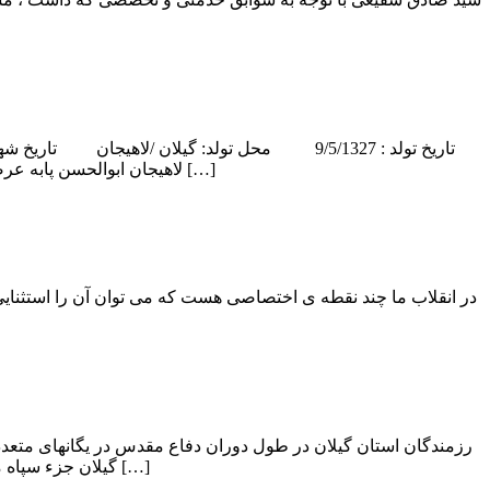
لاهيجان ابوالحسن پابه عرصه هستي نهاد، احکام الهي و فرائض ديني را نزد پدر آموخت، و در دامن پر مهر مادر عشق به اهل بيت […]
گیلان جزء سپاه منطقه 3 بود حضور داشتند و نیز تعداد زیادی از این پرسنل در منطقه کردستان حضور داشتند […]