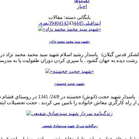
گفتگوها
اخبار
بایگانی دسته:
مقالات
ابتدا
قبلی
45
44
43
42
41
40
39
بعدی
«شهيد سيد محمد محمد نژاد»
«شهيد حجت خجسته»
زندگینامه سردار شهید سیدصادق شفیعی
س