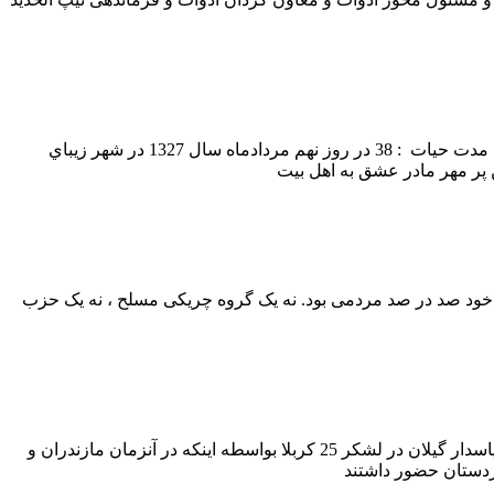
تاريخ تولد : 9/5/1327 محل تولد: گيلان /لاهيجان تاریخ شهادت : 13/1/1365 محل شهادت : روبروي بازار لاهيجان طول مدت حیات : 38 در روز نهم مردادماه سال 1327 در شهر زيباي
در انقلاب ما چند نقطه ی اختصاصی هست که می توان آن را استثنایی از سرگذشت معمولی انقلابها برشمرد : 1 ـ این انقلاب حتی در شروع خود صد در صد مردمی بود. نه یک گروه چریکی مسلح ، نه یک حزب
رزمندگان استان گیلان در طول دوران دفاع مقدس در یگانهای متعددی حضور داشته اند علی الخصوص بخش اعظمی از نیروهای بسجی و پاسدار گیلان در لشکر 25 کربلا بواسطه اینکه در آنزمان مازندران و