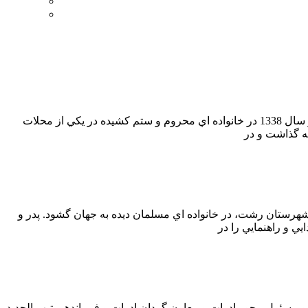
زندگی نامه شهيد سيد محمد محمد نژاد (جانشين تدارکات لجستيک لشکر قدس گيلان) پاسدار رشيد اسلام شهيد سيد محمد محمد نژاد در سال 1338 در خانواده اي محروم و ستم کشيده در يکي از محلات
زندگی نامه شهيد حجت خجسته (مسئول ستاد تيپ قرارگاه رمضان) پاسدار شهيد حجت (انوش) خجسته در 24/8/ 1341 در روستاي فشام شهرستان رشت، در خانواده اي مسلمان ديده به جهان گشود. پدر و
ید صادق شفیعی با توجه به سوابق خدمتی و تخصصی که داشت ، مسئولیت های خطیری را در طول دفاع مقدس، مانند مسئول واحد ۱۰۶ و مسئول محور ادوات و معاون گردان ادوات و فرماندهی تیپ الحدید