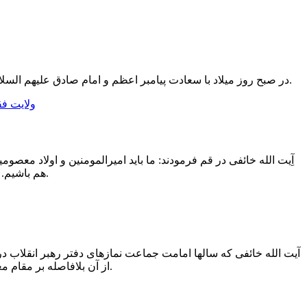
در صبح روز میلاد با سعادت پیامبر اعظم و امام صادق علیهم السلام، دو نفر از طلاب مدرسه فقهی امام هادی علیه اسلام قم به دست مبارک حضرت آیت الله خائفی گیلانی، ملبس به لباس روحانیت شدند.
آِیت الله خائفی در قم فرمودند: ما باید امیرالمومنین و اولاد معص
هم باشیم. هدفمان واحد باشد، مسیرمان واحد باشد، ولایتمان واحد باشد، ولی‌مان واحد باشد.
آیت الله خائفی که سالها امامت جماعت نمازهای دفتر رهبر انقلاب د
از آن بلافاصله بر مقام معظم رهبری با عنوان «السید القائد» نیز سلام می فرستند که این کار در بین علما بی سابقه است.