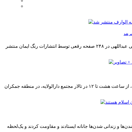
شر شد
کتاب « قلب خائف » شامل نکات اخلاقی تفسیری از حضرت آیت الله حاج شیخ عبدالله خائفی دام ظله الوارف به قلم حجت الاسلام مرتضی عبداللهی در ۲۴۸ صفحه رقعی توسط انتشارات رنگ ایمان منتشر
نشست یک روزه «بازخوانی استکبار ستیزی روحانیت و مقاومت اسلامی در نهضت میرزا کوچک جنگلی» در صبح روز پنجشنبه ۲۵ آذر ۱۴۰۰، از ساعت هشت تا ۱۲ در تالار مجتمع دارالولایه، در منطقه جمکران
ن‌ها و زندانی شدن‌ها جانانه ایستادند و مقاومت کردند و یک‌لحظه