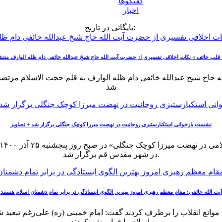
گفتگوها
اخبار
بایگانی در تاریخ:
 قلب خائف » نکات اخلاقی تفسیری از حضرت آیت الله حاج شیخ عبدالله خائفی دام ظله الوارف منت
شد
نشست بازخوانی استکبارستیزی روحانیت در نهضت میرزا کوچک جنگلی برگزار شد + تصاویر
در شهر مقدس قم برگزار شد.
آیت الله خائفی: مقام معظم رهبری امروز بهترین الگوی ایستادگی در برابر تمام دشمنان اسلام هستند
وانع انقلاب را برطرف کردند گفت: امام خمینی (ره) علی‌رغم تبعید شد
اسلام را فراموش نکردند.