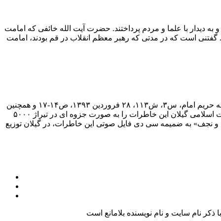
منه ای در ۲۷مهر ۱۳۸۹ به قم سفر کردند. ایشان به مدت ۱۰ روز در این شهر ماندند و به دیدار با علما و مردم پرداختند. حضرت آیت الله خائفی که امامت
د. گفتنی است که در مدتی که رهبر معظم انقلاب در قم بودند، امامت
آنچه پیش رو دارید خاطرات آیت الله خائفی گیلانی است. این خاطرات توسط موسسه حفظ آثار امام خمینی گرفته شده است و در هفته نامه حریم امام، س۳، ش۱۱۳، ۲۸ فروردین ۱۳۹۳، ص۱۴-۱۷ و همچنین
شماره های ۱۱۶ و ۱۱۷ درج شده است. گفتنی است که همزمان با سالگرد رحلت امام خمینی(ره) در سال ۱۳۹۳، شورای هماهنگی تبلیغات اسلامی گیلان این خاطرات را به صورت جزوه ای در تیراژ ۵۰۰۰
 قم و نجف» به ضمیمه سی دی فایل صوتی این خاطرات، در گیلان توزیع
کر نام سایت و نام نویسنده بلامانع است