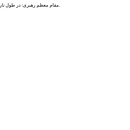
مقام معظم رهبری: در طول تاریخ، رنگ های گوناگون بر سیاست این کشور پهناور سایه افکند؛ اما رنگ ثابت مردم گیلان، رنگ ایمان بود.