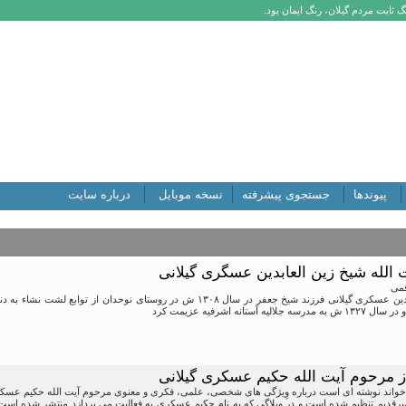
 ثابت مردم گیلان، رنگ ایمان بود.
پیوندها
جستجوی پیشرفته
نسخه موبایل
درباره سایت
ت الله شیخ زین العابدین عسگری گیلانی
قمی
آقای شیخ زین العابدین عسکری گیلانی فرزند شیخ جعفر در سال ۱۳۰۸ ش در روست
آستانه اشرفیه عزیمت کرد
د خواند نوشته ای است درباره وِیژگی های شخصی، علمی، فکری و معنوی مرحوم آیت الله حکیم عسک
قدیم تنظیم شده است و در وبلاگی که به نام حکیم عسکری به فعالیت می پردازد منتشر شده است. رن