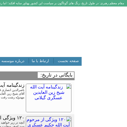
مقام معظم رهبری: در طول تاریخ، رنگ های گوناگون بر سیاست این کشور پهناور سایه افکند؛ اما رنگ
صفحه نخست
ارتباط با ما
درباره موسسه
بایگانی در تاریخ:
زندگینامه آی
ناصرالدین انصاری 
مهدویّه رشت رفت و در سال ۱۳۲۷ ش به مدرسه جلالیه 
۱۲۰ ویژگی از مرحوم آیت الله حکیم عسکری گیلانی
آنچه در زیر خواهی
سید اصغر سعادت میر