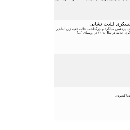
 عسکری لشت نشایی
مه بزرگداشت علامه حکیم زین العابدین عسکری در گفت وگو با خبرنگار ۸دی از برگزاری یازدهمین سالگرد و بزرگداشت علامه فقیه زین العابدین
ل ۱۳۰۸ در روستای […]