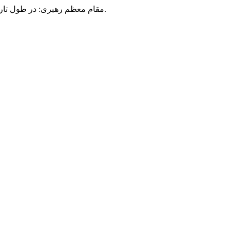
مقام معظم رهبری: در طول تاریخ، رنگ های گوناگون بر سیاست این کشور پهناور سایه افکند؛ اما رنگ ثابت مردم گیلان، رنگ ایمان بود.