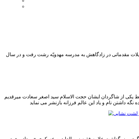
لشت نشاء به دنیا آمد . پس از تحصیلات مقدماتی در زادگاهش به مدرسه مهدویّه رشت رفت و در سال
سط یکی از شاگردان ایشان حجت الاسلام سید اصغر سعادت میرقدیم
 العابدین عسکری در گفت وگو با خبرنگار ۸دی از برگزاری یازدهمین سالگرد و بزرگداشت علامه فقیه زین العابدین عسکری خبر داد. وی در