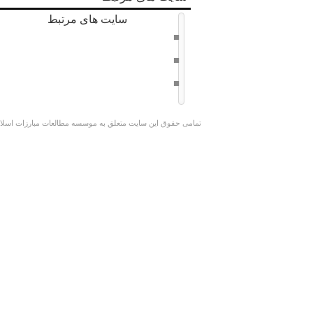
سایت های مرتبط
دفتر حفظ و نشر آثار امام خامنه ای
سراج 8
وبسایت کوچک جنگلی
تمامی حقوق این سایت متعلق به موسسه مطالعات مبارزات اسلامی 