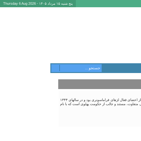
پنج شنبه ۱۵ مرداد ۱۴۰۵ - Thursday 6 Aug 2026
این کتاب حاوی زندگی و خاطرات دکتر «محمد سام کرمانی» از کارگزاران رژیم پهلوی که تا حد وزارت کشور پیش رفت و از اعضای فعال لژهای فراماسونری بود و در سالهای ۱۳۴۴
 هایی متفاوت، مستند و جالب از حکومت پهلوی است که با نام