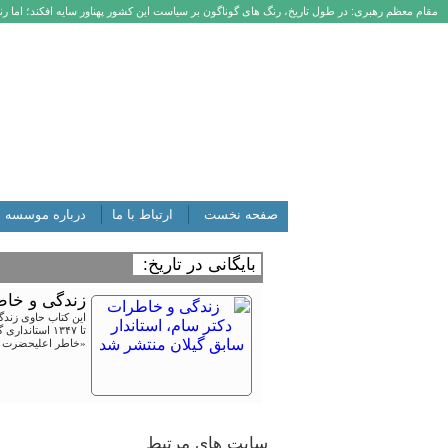
مقام معظم رهبری: در طول تاریخ، رنگ های گوناگون بر سیاست این کشور پهناور سایه افکند؛ اما رنگ
صفحه نخست
ارتباط با ما
درباره موسسه
بایگانی در تاریخ:
زندگی و خاط
تا ۱۳۴۷ استا
«خاطر اعلیحضرت آس
سایت های مرتبط