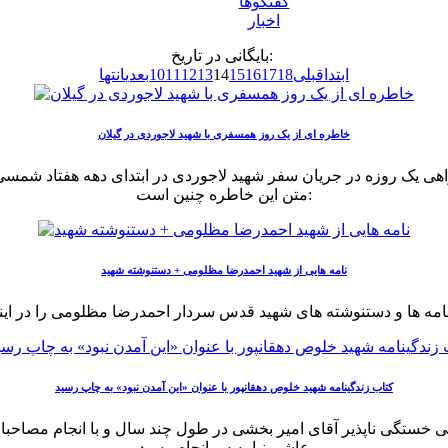
گفتگوها
اخبار
بایگانی در تاریخ:
ابتدا
قبلی
18
17
16
15
14
13
12
11
10
بعدی
انتها
خاطره ای از یک روز همسفری با شهید لاجوردی در گیلان
ی یک روزه در جریان سفر شهید لاجوردی در ابتدای دهه هفتاد شمسی 
متن این خاطره چنین است:
نامه هایی از شهید احمدرضا مظلومی + دستنوشته شهید
 نامه ها و دستنوشته های شهید قدس سردار احمدرضا مظلومی را در اینج
کتاب زندگینامه شهید خلوص دهقانپور با عنوان «این آمدن نبود» به چاپ رسید
عاشورنیا به سرانجام رسید