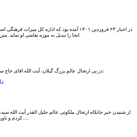
در اخبار ۲۳ فروردین ۱۴۰۱ آمده بود که اداره 
انجا را تبدیل به موزه نقاشی او نماید. متن زیر واکنش حجت الاسلام مرتضی عبداللهی به این خبر است که در شبکه های مجازی بازتاب زیادی داشته است.
در پی ارتحال عالم بزرگ گیلان، آیت الله اقای حاج سیدمجتبی رودباری، پیام تسلیت عالم بزرگ گیلان در قم حضرت ایت الله خائفی گیلانی به روز سوم فروردین ۱۴۰۱ صادر شد:
از شنیدن خبر جانکاه ارتحال ملکوتی عالم جلیل القدر آیت الله سیدمج
کردم و باورهایم نسبت به آن عالم زاهد را با دقت و عنایت در عبارات آن پیام تسلیت ابراز داشتم….