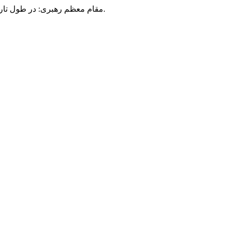
مقام معظم رهبری: در طول تاریخ، رنگ های گوناگون بر سیاست این کشور پهناور سایه افکند؛ اما رنگ ثابت مردم گیلان، رنگ ایمان بود.