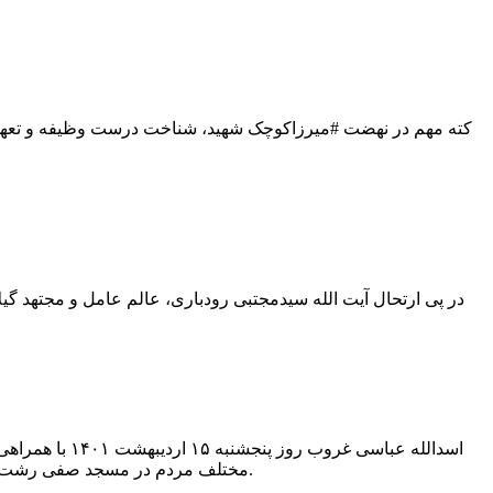
کته مهم در نهضت #میرزاکوچک شهید، شناخت درست وظیفه و تعهد به
اسدالله عباسی
مختلف مردم در مسجد صفی رشت برگزار شد، شرکت کرد. همچنین در این مراسم آیت الله فلاحتی، نماینده ولی فقیه در گیلان، سخنرانی کرد.