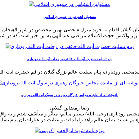
مسئولین اشتباهی در جمهوری اسلامی
کل میراث فرهنگی استان گیلان اقدام به خرید منزل شخصی بهمن محصص در شهر لاهیج
پیام تسلیت حضرت آیت الله خائفی در رحلت آیت الله رودباری
دلنوشته ای از نماینده مجلس خبرگان رهبری در سوگ آیت الله رودباری
رضا رمضانی گیلانی
تبی رودباری (رحمه الله) بسیار متألّم، متأثّر و متأسّف شدم و به واقع 