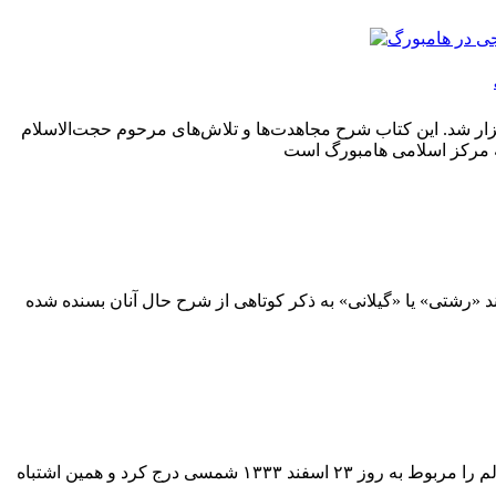
 در غرب» از تازه‌ترین منشورات موسسه فرهنگی هنری مرکز اسناد انقلاب اسلامی، یکشنبه ۲۰ تیرماه برگزار شد. این کتاب شرح مجاهدت‌ها و تلاش‌های مرحوم حجت‌الاسلام
ند «رشتی» یا «گیلانی» به ذکر کوتاهی از شرح حال آنان بسنده شده
درباره روز رحلت آیت الله لیچایی در منابع تاریخی، یک اشتباه تاریخی وجود دارد. جهانگیر سرتیپ پور اولین بار در کتابش، تاریخ وفات این عالم را مربوط به روز ۲۳ اسفند ۱۳۳۳ شمسی درج کرد و همین اشتباه