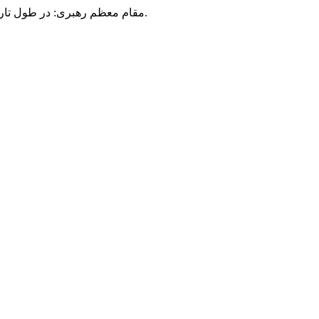
مقام معظم رهبری: در طول تاریخ، رنگ های گوناگون بر سیاست این کشور پهناور سایه افکند؛ اما رنگ ثابت مردم گیلان، رنگ ایمان بود.