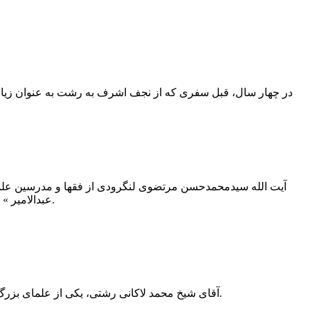
در چهار سال، قبل سفری که از نجف اشرف به رشت به عنوان زیارت
عبدالامیر » ملقّب ساخت . در روز جمعه ۱۶ دیماه ۱۳۸۴ شمسی، آفتاب وجود استاد غروب کرد.
آقای شیخ محمد لاکانی رشتی، یکی از علمای بزرگ خطّه گیلان و عالم و فقیه نامی رشت به شمار می رفت. معظم له در ۲۸ صفرالخیر ۱۳۳۱ ق در نجف اشرف به دنیا آمد.