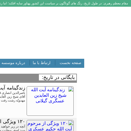
مقام معظم رهبری: در طول تاریخ، رنگ های گوناگون بر سیاست این کشور پهناور سایه افکند؛ اما رنگ
صفحه نخست
ارتباط با ما
درباره موسسه
بایگانی در تاریخ:
زندگینامه آی
ناصرالدین انصاری 
مهدویّه رشت رفت و در سال ۱۳۲۷ ش به مدرسه جلالیه 
۱۲۰ ویژگی از مرحوم آیت الله حکیم عسکری گیلانی
آنچه در زیر خواهی
سید اصغر سعادت میر