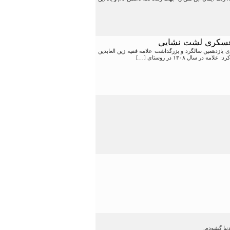
 عسکری لشت نشایی
مه بزرگداشت علامه حکیم زین العابدین عسکری در گفت وگو با خبرنگار ۸دی از برگزاری یازدهمین سالگرد و بزرگداشت علامه فقیه زین العابدین
ل ۱۳۰۸ در روستای […]