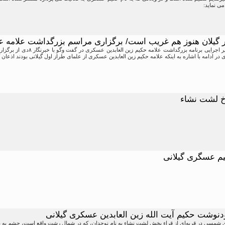
می نماید:
 گیلان هنوز هم غریب است/ برگزاری مراسم بزرگداشت علامه
رضا پورعسکری دبیر اجرایی برنا
ادامه با اشاره به اینکه علامه حکیم زین العابدین عسکری از علمای طراز اول گیلانی بودند اذعان کرد: علامه در سا
خ لشت نشاء
م عسگری گیلانی
دنوشت حکیم آیت الله زین العابدین عسکری گیلانی