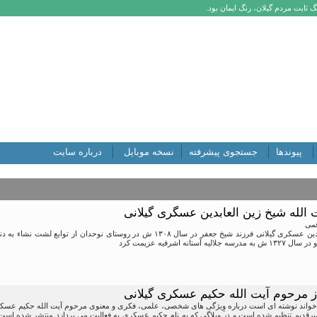
 ثابت مردم گیلان، رنگ ایمان بود.
پیوندها
جستجوی پیشرفته
نسخه موبایل
درباره سایت
ت الله شیخ زین العابدین عسگری گیلانی
قمی
آقای شیخ زین العابدین عسکری گیلانی فرزند شیخ جعفر در سال ۱۳۰۸ ش در روست
آستانه اشرفیه عزیمت کرد
د خواند نوشته ای است درباره وِیژگی های شخصی، علمی، فکری و معنوی مرحوم آیت الله حکیم عسک
قدیم تنظیم شده است و در وبلاگی که به نام حکیم عسکری به فعالیت می پردازد منتشر شده است. رن