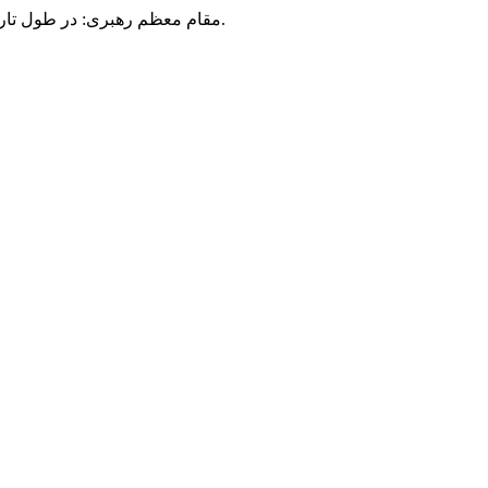
مقام معظم رهبری: در طول تاریخ، رنگ های گوناگون بر سیاست این کشور پهناور سایه افکند؛ اما رنگ ثابت مردم گیلان، رنگ ایمان بود.