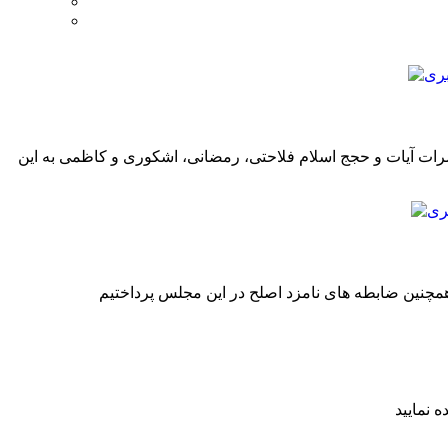
 ۱۰۱۷۹۱۰ نفر رای (یک میلیون و ۱۷ هزار و ۹۱۰ رای) برای انتخابات مجلس خبرگان، تعداد ۴ نفر یعنی حضرات آیات و حجج اسلام فلاحتی، رمضانی، اشکوری و کاظمی به این
مچنین ضابطه های نامزد اصلح در این مجلس پرداختیم
 نمایید