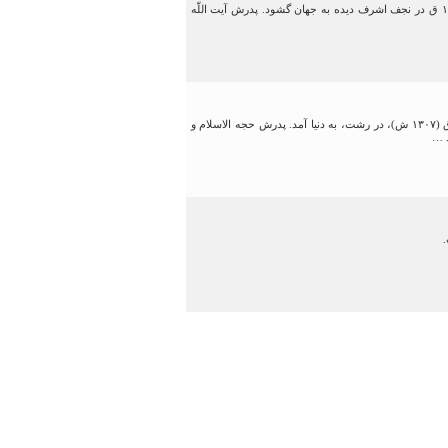
شیخ مرتضى مدرّس گیلانى، از نویسندگان و پژوهشگران نامى و پرکار، بود. وى در عصر روز سه‌شنبه ٧ ربیع الاول ١٣٣۵ ق در نجف اشرف دیده به جهان گشود. پدرش آیت اللّه
آقای حاج شیخ حسن اعتماد شمس گیلانی، یکی از خطبای مشهور تهران به شمار می رفت. فقید سعید، در سال ۱۳۴۷ ق (۱۳۰۷ ش)، در رشت، به دنیا آمد. پدرش حجه الاسلام و