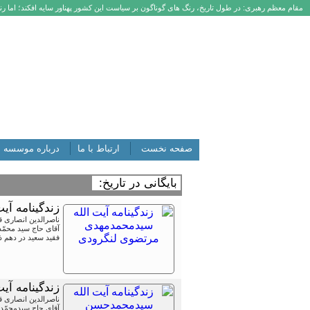
مقام معظم رهبری: در طول تاریخ، رنگ های گوناگون بر سیاست این کشور پهناور سایه افکند؛ اما رنگ
صفحه نخست
ارتباط با ما
درباره موسسه
بایگانی در تاریخ:
زندگینامه آ
ناصرالدین انصاری 
آقای حاج سید محمّد
فقید سعید در دهم ذی الحجه ۱۳۵۲ ق ، در نجف اشرف ، در بی
زندگینامه آ
ناصرالدین انصاری 
آقای حاج سیدمحمّد