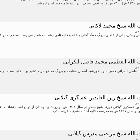
ت الله شیخ محمد لاکانی
قمی
، یکی از علمای بزرگ خطّه گیلان و عالم و فقیه نامی رشت به شمار می رفت. معظم له در ۲۸ صفرالخیر ۱۳۳۱ ق در نجف اشرف به دنیا آمد.
ت الله العظمی محمد فاضل لنکرانی
قمی
ت الله شیخ زین العابدین عسگری گیلانی
قمی
آقای شیخ زین العابدین عسکری گیلانی فرزند شیخ جعفر در سال ۱۳۰۸ ش در روست
آستانه اشرفیه عزیمت کرد
یت الله شیخ مرتضى مدرس گیلانى
قمی