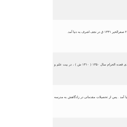
آقای حاج شیخ محمّد فاضل لنکرانی قدس سره خورشید آسمان فقاهت و بزرگ مدافع حریم تشیع بود .فقید سعید در ذی قعده الحرام سال ۱۳۵۰ ( ۱۳۱۰ ش ) ، در بیت علم و
ای نوحدان از توابع لشت نشاء به دنیا آمد . پس از تحصیلات مقدماتی در زادگاهش به مدرسه