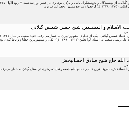
راجع مشهور نجف اشرف بود.
جت الاسلام و المسلمین شیخ حسن شمس گیلانی
قمی
عتماد الواعظین (۱۳۱۳ – ۱۳۸۹ ق)، یکی از مشهورترین خطبا و وعاظ گیلان بود …
یت الله حاج شیخ صادق احسانبخش
قمی
 احسانبخش، معروف ترین عالم رشت و امام جمعه و نماینده رهبری در استان گیلان به شمار می رفت.