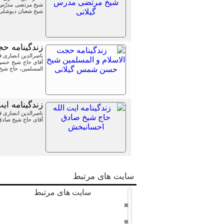
شیخ شعبان دیوشلى گیلانى ( ١٢٧۵ - ١٣۴٨ ق) از فقها و م
زندگینامه ح
ناصرالدین انصاری 
المسلمین، حاج شیخ علی رشتی ملقب به ا
زندگینامه ا
ناصرالدین انصاری 
آقای حاج شیخ صادق
سایت های مرتبط
سایت های مرتبط
دفتر حفظ و نشر آثار امام خامنه ای
سراج 8