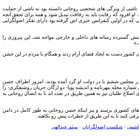
۲۷ خرداد ۹۲ نوشت این پیروزی را مبارک دانسته و آن را ناشی از ویژگی های شخصی روحانی دانسته بود نه ناشی از حمایت
او افزود که رقابت باید به رفاقت تبدیل شود و همه برای تحقق آنچه
ه و حسن روحانی را با توجه به مواضعی که در اولین کنفرانس خبری اش گرفته بود دارای تفکر اصولگرایی
شش گسترده رسانه های داخلی و خارجی مواجه شد، این پیروزی را
.»
ی کشور دست به ایجاد فضای آرام زدند و همگام با مردم در این جشن
در مجلس ششم یا در دولت او گرد آمده بودند، امروز اطراف حسن
ین شماره مجله مهرنامه و اندیشه پویا- دو ارگان جریان روشنفکری- را
ی اصلاح طلبان نیز به همین طریق در صدد اند تا به اتصال روحانی به
های کشوری برسند و نیز اینکه حسن روحانی به طور کامل در دامن
فی کنند تا به این طریق از خطرات پیش رو بکاهند.
اشمی
•
شکست اصولگرایان
•
میثم عبدالهی