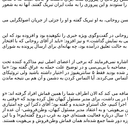
تودند و این پیروزی را به ملت ایران تبریک گفتند. آنها نه به شعور
ن روحانی، به او تبریک گفته و او را جزئی از جریان اصولگرایی می
؟!» نوشته بود صحبت انتخاباتی روحانی در گفت‌وگوی ویژه خبری را نکوهیده بود و افزوده بود که این
به نمایش گذاشت.» و نیز افزود: «باید از آقای روحانی که با افتخار
ه حالت تعلیق درآمده بود، چه بهانه‌ای برای ارسال پرونده به شورای
: «چرا جناب روحانی اشاره نمی‌فرمایند که برخی از اعضای اصلی تیم مذاکره کننده تحت
 مصاحبه با بی‌بی‌سی و در توضیح علت حمله به عراق گفته بود؛ «ما
میوه حمله نظامی به عراق را در سعدآباد چیدیم»؟! باید خطاب به آقای روحانی گفت؛ مگر غیر از این است که به قول حضرت آقا، حاضر شده بودید فقط ۵ سانتریفیوژ در اختیار داشته باشید ولی تروئیکای
التماس می‌کردند. آیا التماس کردن به دشمن و آن هم بی نتیجه ماندن
فه می کند که الان اطراف شما را همین قماش افراد گرفته اند: «و
ا در پی داشت، برای مدیر مسئول کیهان نقل کرده بودید که «وقتی به
ا کنیم، جک استراو خندیده و گفته بود؛ آقای دکتر! این چه امتیازی
 بی‌هویتی- و به اعتقاد مدیر مسئول کیهان، وطن‌فروشی- آن عده از
نمایندگان مجلس ششم نگران شده بودید و یا به خاطر دارید که وقتی یکی از نمایندگان مجلس ششم پشت تریبون رفت و اعلام کرد «ما ۱۹ سال درباره فعالیت هسته‌ای خود به غرب دروغ گفته‌ایم»! و با این
روزه دور شما جمع شده‌اند همان قماش وطن‌فروش و بی‌هویت هستند.