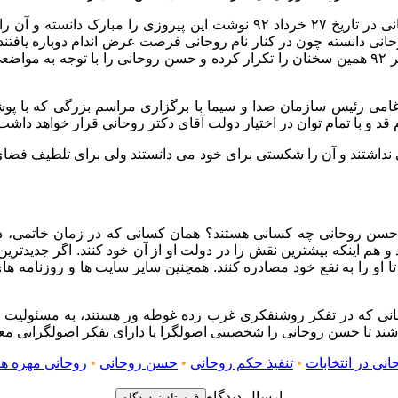
حسین شریعتمداری در اولین مقاله ای که بعد از پیروزی حسن روحانی در تاریخ 
انی دانسته چون در کنار نام روحانی فرصت عرض اندام دوباره یافتند. 
روحانی وعده داده به کمک اش بشتابند. او در سرمقاله دیگری در۱ تیر ۹۲ همین سخنان را تکرار کرد
امی رئیس سازمان صدا و سیما با برگزاری مراسم بزرگی که با پو
قد و با تمام توان در اختیار دولت آقای دکتر روحانی قرار خواهد داشت
شی نداشتند و آن را شکستی برای خود می دانستند ولی برای تلطیف فضا
ن حسن روحانی چه کسانی هستند؟ همان کسانی که در زمان خاتمی، 
ند و هم اینکه بیشترین نقش را در دولت او از آن خود کنند. اگر جدیدتر
 تا او را به نفع خود مصادره کنند. همچنین سایر سایت ها و روزنامه ها
سانی که در تفکر روشنفکری غرب زده غوطه ور هستند، به مسئولیت 
شند تا حسن روحانی را شخصیتی اصولگرا یا دارای تفکر اصولگرایی معر
نی در انتخابات
•
تنفیذ حکم روحانی
•
حسن روحانی
•
روحانی مهره ه
ارسال دیدگاه
فرستادن دیدگاه