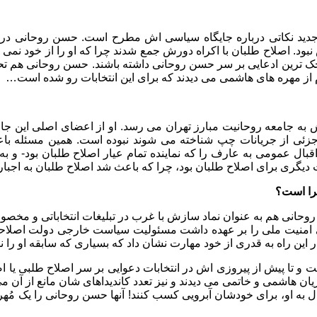
د نکاتی درباره جایگاه سیاسی اش مطرح است. حسن روحانی در این 
بود. اصلاح طلبان با اکراه دورش جمع شدند چرا که او را از خود نمی 
چک ترین ادعایی بر سر حسن روحانی داشته باشند. حسن روحانی هم تحفه 
 از مهره های هاشمی می دیدند که برای این انتخابات رو شده است…
ش به جامعه روحانیت مبارز تهران می رسد. او از اعضای اصلی این
ان جزئی از جریانات چپ شناخته می شوند نبوده است. همین مسئله 
اقبال عمومی به عارف را که نماینده تمام عیار اصلاح طلبان بود- و
دیگری برای اصلاح طلبان بود، چرا که باعث شد اصلاح طلبان به اجبار
را است؟
وحانی هم به عنوان نماد سازش با غرب در تبلیغات انتخاباتی و مخص
امنیت ملی را بر عهده داشت مسئولیت سیاست خارجی دولت اصلاحات را
ن راه به قدری از خود مهارت نشان داد که بسیاری که سابقه او را نم
ت و تا پیش از پیروزی اش در انتخابات دعوایی بر سر اصلاح طلبی یا ا
جریان هاشمی و خاتمی می دیدند و نیز تعدد کاندیداهای شان مانع از 
ال به او، برای خودشان آبرویی کسب کنند! آنها حسن روحانی را یک مُهر