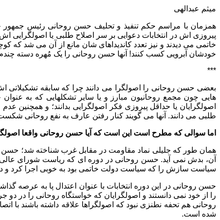
میثم عبدالهی
همزمان با مراسم حکم تنفیذ و تحلیف حسن روحانی رئیس جمهور جدی
پیروزی اش در انتخابات دعوایی بر سر اصلاح طلبی یا اصولگرایی اش ن
خاتمی می دیدند و نیز تعدد کاندیداهای شان مانع از آن می شد که کو
خودشان آبرویی کسب کنند! آنها حسن روحانی را یک مُهره دسته چندم
***
بعضی حسن روحانی را اصولگرا می دانند چرا که سابقه تشکیلاتی ا
هایی چون مجمع روحانیون مبارز و یا سایر تشکلهایی که به عنو
اصولگرایان یا حداقل پیروزی فکر اصولگرایی بدانند؛ و همچنین عدم 
طلبی می دانند. آنها می گویند کنار رفتن عارف به نفع روحانی شکست 
اما سوالی که مطرح است این است که آیا حسن روحانی واقعا اصولگ
همان طور که جلیلی نماد مقاومت در مقابل غرب شناخته شد؛ حسن ر
آن، بدش نمی آید. حسن روحانی در دوره ای که ریاست شورای عالی 
سیاست سازش را که سیاست دولت خاتمی بود به خوبی اجرا کرد و در ای
حسن روحانی در این دوره انتخابات با عنوان اعتدال پا به عرصه گذاش
را از خود نمی دانستند و اصولگرایان که خواستگاه روحانی را در دو 
روحانی هم تحفه نطنزی نبود که اصولگراها علاقه داشته باشند با اتص
شده است.