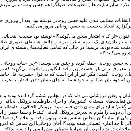
 نکرد. سایر سایت ها و مطبوعات اصولگرا هم جشن و شادمانی مردم را س
نتخابات مطالب تندی علیه حسن روحانی نوشته بود، بعد از پیروزی حس
ز برگزاری انتخابات نسبت به حسن روحانی مرور می کنیم:
ریعتمداری در خبر ویژه ای که در تاریخ چهارشنبه ۸ خرداد ۹۲ با عنوان «از کدام افتخار سخن می‌گوئید
ره امتیاز دادن‌های یک سویه به غرب بر سر چالش هسته‌ای تصویری طلایی 
یت شده بودند، پرسید؛ در حالی که تمامی فعالیت‌های هسته‌ای ایران ب
اره می‌کنید؟!»
 ویژه دیگری که در تاریخ ۱۲ خرداد می نویسد به حسن روحانی حمله کرده و چنین می نویسد
ر معروف تونی بلر نخست‌وزیر وقت انگلیس را نادیده می‌گیرند که در
 این که دوستان شما- و نه خود شما- به جای نشان دادن اقتدار، به غرب 
بان و وطن فروشانی می داند که در مجلس ششم گرد آمده بودند و اضا
یق فعالیت‌های هسته‌ای کشورمان و اجرای داوطلبانه پروتکل الحاقی ر
گفتم؛ شاید برای نشان دادن حسن نیت، پروتکل الحاقی را داوطلبانه اجر
آن دولت را ملزم به پذیرش پروتکل الحاقی کنند»! و شما چقدر از این
ی تا چه اندازه عصبانی شده بودید؟! آقای روحانی! این قماش که ام
 اصلاحات در پدید آوردن آن شرایط تحمیلی نقش اصلی را داشته‌اند؟!»