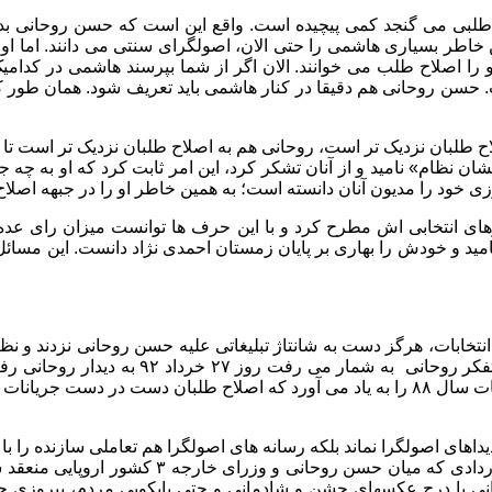
اح طلبی می گنجد کمی پیچیده است. واقع این است که حسن روحانی ب
او را اصلاح طلب می خوانند. الان اگر از شما بپرسند هاشمی در کدام
 حسن روحانی هم دقیقا در کنار هاشمی باید تعریف شود. همان طور 
ح طلبان نزدیک تر است، روحانی هم به اصلاح طلبان نزدیک تر است تا
خشان نظام» نامید و از آنان تشکر کرد، این امر ثابت کرد که او به چه 
زی خود را مدیون آنان دانسته است؛ به همین خاطر او را در جبهه اصلا
امید و خودش را بهاری بر پایان زمستان احمدی نژاد دانست. این مسائل
خابات، هرگز دست به شانتاژ تبلیغاتی علیه حسن روحانی نزدند و نظام 
صراحت به حسن روحانی تبریک گفتند. سعید جلیل
گفتند. این مسئله، نوع برخورد اشتباه سران جریان اصلاحات در انتخابات سال ۸۸ را به یاد می آ
داهای اصولگرا نماند بلکه رسانه های اصولگرا هم تعاملی سازنده را با
پیش از انتخابات به حسن روحانی می کرد و قرارداد
حانی با درج عکسهای جشن و شادمانی و حتی پایکوبی مردم، پیروزی 