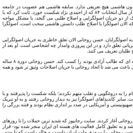
دون هاشمی هیچ تعریفی ندارد. سابقه هاشمی هم عضویت در جامعه
روحانیت مبارز تهران است که یک تشکیلات اصولگرا است و به همین خاطر بسیاری هاشمی را حتی الان، اصولگرای سنتی می دانند. اما او از سال انتخابات ۸۴ که از احمدی نژاد شکست خورد، ثابت کرد که با
یک از دو جریان اصولگرایی و اصلاح طلبی می گنجد، با مشکل مواجه
که الان اصولگرا یا اصلاح طلب دانستن هاشمی سخت است، اصولگرا
 به اصولگرایان. حسن روحانی الان تعلق خاطری به جریان اصولگرایی
جریانی تعلق دارد و در این پیروزی وامدار چه اشخاصی است. او بعد از
ح طلبان تعریف می کنند.
روحانی بعضی از شعارهای خاتمی مثل آزادی را به صراحت در سفرهای انتخابی اش مطرح کرد و با این حرف ها توانست میزان رای عده ای که طالب آزادی بودند را کسب کند. حسن روحانی دوره ۸ ساله
 باعث می شد تا اتحاد روحانی با جریان اصلاحات وثیق تر شود و همه
را به دروغگویی و تقلب متهم نکردند؛ بلکه شکست را پذیرفتند و با
ی که نقطه مقابل تفکر روحانی به شمار می رفت روز ۲۷ خرداد ۹۲ به دیدار روحانی رفت. سایر کاندیداهای اصولگرا نیز به دیدار روحانی رفتند و به او تبریک
ورد که اصلاح طلبان دست در دست جریانات صهیونیستی و آمریکایی در صدد بر اندازی نظام بودند و فتنه بزرگی را
 روحانی آغاز کردند. سایت رجانیوز که شدید ترین حملات را تا روزهای
 سعدآباد را – قراردادی که میان حسن روحانی و وزرای خارجه ۳ کشور اروپایی منعقد شد و به تعلیق کامل فعالیت های هسته ای ایران منجر شده بود- قرار
حسن روحانی را پیروزی ملت ایران دانست و جالب است که تا مدتی