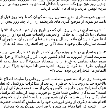
چندین روز هیچ نوع نگاه منفی یا حداقل انتقادی به حسن روحانی ابراز
مردم توهین مردند و نه ادعای تقلب کردند.
حسین شریعتمداری مدیر مسئول رونامه کیهان که تا چند روز قبل از ا
نامد. دو نمونه از موضع گیری های شریعتمداری را تا چند روز پیش ا
۱- ش
سخنان «با تک‌گویی، بداخلاقی و تحریف ‌واقعیات همراه بود [و] از دو
ادعا می‌کند ایشان مانع ارسال پرونده هسته‌ای کشورمان به شورای امن
امنیت سازمان ملل وجود داشت؟! و این چه افتخاری است که به آن اش
۲- شریعتمداری در خبر
مدیریت ایشان امروزه به کدام کشور غربی فرار کرده‌اند؟! و چرا نظ
اروپایی- طرف مذاکره آن روزها- اجازه نمی‌داد! می‌دانید چرا؟! برای
التماس‌ها افتخارآفرین بوده است؟!»
شریعتمداری در ادامه همین مطلب، حسن روحانی را نماینده اصلاح طل
بالاخره جناب روحانی! به خاطر دارید بعد از مذاکرات بروکسل که تعل
«جک استراو» وزیر خارجه انگلیس و یکی از سه عضو تروئیکای اروپایی 
است؟ نمایندگان مجلس شما طرح دو فوریتی تهیه کرده‌اند که براساس 
اقدام نشانه دیگری از وطن‌فروشی خود را به نمایش گذاشت، حضرتعال
چرا از نتیجه کار آنها دفاع می‌کنید و با صراحت نمی‌گوئید که مدعیان