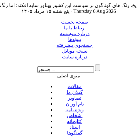
پنج شنبه ۱۵ مرداد ۱۴۰۵ - Thursday 6 Aug 2026
صفحه نخست
ارتباط با ما
درباره موسسه
پیوندها
جستجوی پیشرفته
نسخه موبایل
درباره سایت
منوی اصلی
مقالات
گیلان ما
تصاویر
نام آوران
ویژه نامه
اشخاص
کتابخانه
اسناد
گفتگوها