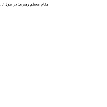
مقام معظم رهبری: در طول تاریخ، رنگ های گوناگون بر سیاست این کشور پهناور سایه افکند؛ اما رنگ ثابت مردم گیلان، رنگ ایمان بود.