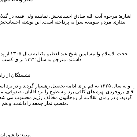
اشاره: مرحوم آیت الله صادق احسانبخش، نماینده ولی فقیه در گیل
بیداری مردم صومعه سرا به پرداخته است. این نوشته احسانبخش در آخرین روزهای حیاتش نگاشته شده و در سال ۱۳۸۰ چند ماه بعد از فوتش در کتاب دانشوران و دولتمردان گیل و دیلم، منتشر گشت.
حجت الاسلام والمسلمین شیخ عبدالعظیم یکتا به سال ۱۳۰۵ از پدری فرشته خصال، مرحوم
داشتند. مترجم به سال ۱۳۲۲ برای کسب کمالات به رشت عزیمت نمود و از محاضر بزرگان علم که اکثر مجتهد بودند، مقدمات و صرف و ادبیات را آموخت.
نشستگان از راست
و به سال ۱۳۲۵ به قم برای ادامه تحصیل رهسپار گردید 
آقای بروجردی بهره های کافی برد و سطوح را نزد آقایان، صدوقی، م
منصب نماز جمعه را داشت. و هم اکنون ایام کهولت را در خدمت مردم در صومعه سرا می گذراند. توفیقات ایشان را از خداوند مسئلت دارم.
منبع: دانشوران و دولتمردان گیل و دیلم، صادق احسانبخش، نشر: صادقین، رشت، اول، ۱۳۸۰، ص۳۷۲.