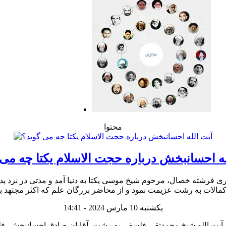
محتوا
له احسانبخش درباره حجت الاسلام یکتا چه می 
سلام والمسلمین شیخ عبدالعظیم یکتا به سال ۱۳۰۵ از پدری فرشته خصال، مرحوم شیخ موسی یکتا به 
یکشنبه 10 مارس 2024 - 14:41
آیت الله شیخ محمدتقی فلسفی به رشت- آقایان صادق احسانبخش، ف