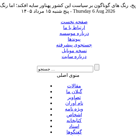
پنج شنبه ۱۵ مرداد ۱۴۰۵ - Thursday 6 Aug 2026
صفحه نخست
ارتباط با ما
درباره موسسه
پیوندها
جستجوی پیشرفته
نسخه موبایل
درباره سایت
منوی اصلی
مقالات
گیلان ما
تصاویر
نام آوران
ویژه نامه
اشخاص
کتابخانه
اسناد
گفتگوها