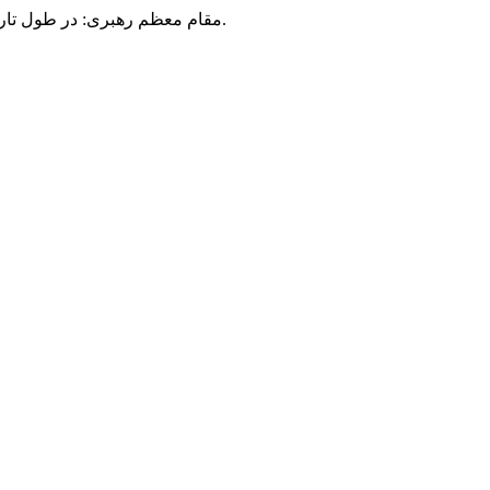
مقام معظم رهبری: در طول تاریخ، رنگ های گوناگون بر سیاست این کشور پهناور سایه افکند؛ اما رنگ ثابت مردم گیلان، رنگ ایمان بود.