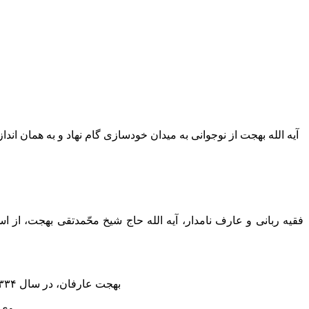
آیه الله بهجت از نوجوانى به میدان خودسازى گام نهاد و به همان ان
فقیه ربانى و عارف نامدار، آیه الله حاج شیخ محّمدتقى بهجت، از ا
بهجت عارفان، در سال ۱۳۳۴ق. (احتمالاً ۱۳۳۲ق.) در میان خانواده اى متدین، مذهبى و دوستدار خاندان عصمت(علیه السلام) در شهرستان فومن دیده به جهان گشود.
وى در همان ابتداى کودکى، یعنى در ۱۶ ماهگى، مادر پاکدامن و مهربان خویش را از دست داد و طعم تلخ یتیمى را در همان کودکى چشیده است.