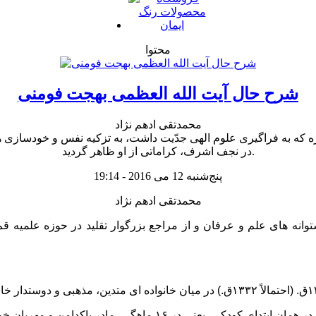
محتوا
شرح حال آیت الله العظمی بهجت فومنی
محمدتقى ادهم نژاد
دازه که به فراگیرى علوم الهى جدّیت داشت، به تزکیه نفس و خودسازى ه
در نجف اشرف، کراماتى از او ظاهر گردید.
پنج‌شنبه 12 می 2016 - 19:14
محمدتقى ادهم نژاد
ستوانه هاى علم و عرفان و از مراجع بزرگوار تقلید در حوزه علمیه 