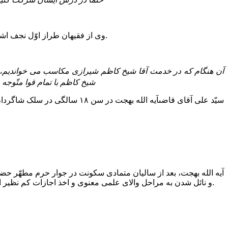
وى از فقیهان طراز اوّل نجف اشرف به شمار مى رفت و بسیارى از بزرگان، به ویژه آیه الله بهجت، در درس وى شرکت کرده، از وجود گرانقدرش بهره هاى فراوان برده اند.
شیخ کاظم با تمام قوا متّوج
سیّد على آقاى قاضىآیه الله به
آیه الله بهجت، بعد از سالیان متمادى سکونت در جوار حرم مطهّر
و نائل شدن به مراحل والاى علمى معنوى و اخذ اجازات کم نظیر اجتهاد از استادان فرزانه خویش، جهت صله ارحام در سال ۱۳۲۴ ش. برابر با ۱۳۶۳ ق. عازم ایران گردید و چند ماهى را در فومن اقامت گزید.