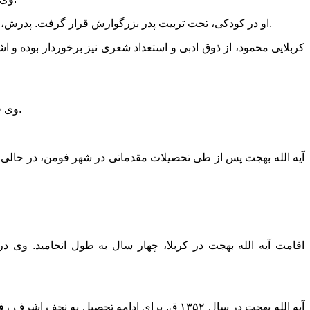
او در کودکى، تحت تربیت پدر بزرگوارش قرار گرفت. پدرش، کربلایى محمود، از مردان نیک و خوشنام فومنات بود و از طریق ساختن نوعى کلوچه سنتى و محلى مخصوص فومنات، امرارمعاش مى کرد.
کربلایى محمود، از ذوق ادبى و استعداد شعرى نیز برخوردار بوده و
وى قرآن و علوم متداول آن عصر را در مکتب خانه زادگاه خویش به خوبى فرا گرفت و با اشتیاق فراوانى به تحصیل علوم اسلامى همّت گماشت.
اقامت آیه الله بهجت در کربلا، چهار سال به طول انجامید. وى در
آیه الله بهجت در سال ۱۳۵۲ ق. براى ادامه تح