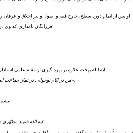
او پس از اتمام دوره سطح، خارج فقه و اصول و نیز اخلاق و عرفان 
فرزانگان نامدارى که وى در حوزه نجف اشرف از محضر آنان استفاده کرد، عبارتند از آیات عظام:
آیه الله بهجت علاوه بر بهره گیرى از مقام علمى استادان، از حالات، معنوى آنان نیز استفاده مى کرد. وى در این باره مى گوید:
«من در ایّام نوجوانى در نماز جماعت ایشان شرکت مى نمودم و از حالات ایشان چیزهایى را درک مى کردم».
بیشترین استفاده علمى آیه الله بهجت، از آیه الله غروى اصفهانى بوده است.
«آیه الله شهید مطهّرى درباره درس آیه الله بهجت به ما خیلى سفارش مى کرد و مى فرمود:
 مخصوصاً در اصول چون آقاى بهجت، درس آقا شیخ محمّدحسین اصفهان