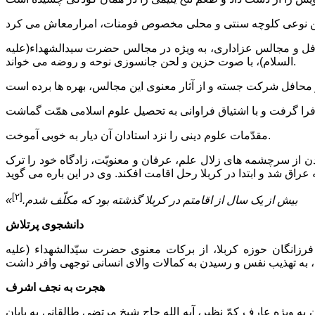
محافل و مجالس عزادارى، به ویژه در مجالس حضرت سیدالشهداء(علیه
السلام)، با صوت حزین و لحن جانسوزى نوحه و روضه مى خواند.
مقدّمات علوم دینى را نزد استادان آن دیار به خوبى آموخت.
 شهر فومن، در حالى که هنوز به سن تکلیف نرسیده بود، در سال ۱۳۴۸ ق. جهت سیراب شدن از سرچشمه هاى زلال علم، عرفان و معنویّت، زادگاه خود را ترک
[۲]
«بیش از یک سال از اقامتم در کربلا گذشته بود که مکلّف شدم.
دانشجوى پرتلاش
 فرزانگان حوزه کربلا، از برکات معنوى حضرت سیّدالشهداء (علیه
هجرت به نجف اشرف
 سامان به ویژه عارف کمّ نظیر، آیه الله حاج شیخ مرتضى طالقانى به پایان