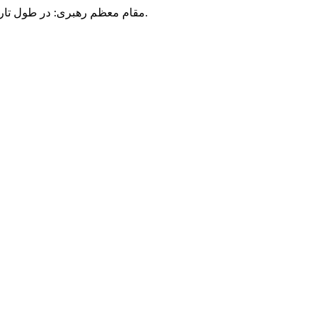
مقام معظم رهبری: در طول تاریخ، رنگ های گوناگون بر سیاست این کشور پهناور سایه افکند؛ اما رنگ ثابت مردم گیلان، رنگ ایمان بود.