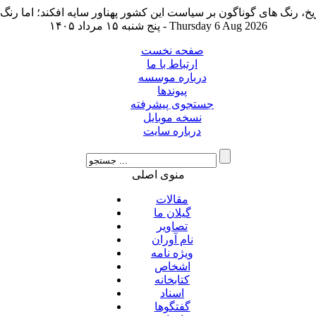
پنج شنبه ۱۵ مرداد ۱۴۰۵ - Thursday 6 Aug 2026
صفحه نخست
ارتباط با ما
درباره موسسه
پیوندها
جستجوی پیشرفته
نسخه موبایل
درباره سایت
منوی اصلی
مقالات
گیلان ما
تصاویر
نام آوران
ویژه نامه
اشخاص
کتابخانه
اسناد
گفتگوها