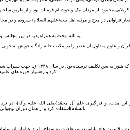
 اشعار فراوانى در مدح و مرثیه اهل بیت(علیهم السلام) سروده و در 
آیه الله بهجت به همراه پدر، در این مجالس و محافل شرکت جسته و از آثار معنوى این مجالس، بهره ها برده است.
آیه الله بهجت پس از طى تحصیلات مقدماتى در
کرد و رهسپار حوزه هاى علمیه عراق شد و ابتدا در کربلا رحل اقامت افکند. وى در این باره مى گوید:
 این مدت، و فراگیرى علم آل محمّد(صلى الله علیه وآله)، در نزد
السلام)استفاده کرد و از همان دوران نوجوانى، به تهذیب نفس و رسیدن به کمالات والاى انسانى توجهى وافر داشت.
صیل به نجف اشرف رفت و قسمت هاى پایانى درس هاى دوره سطح را نزد عالمان آن