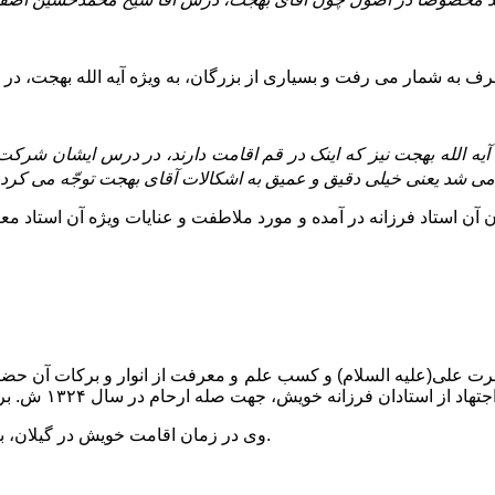
ه مى شد یعنى خیلى دقیق و عمیق به اشکالات آقاى بهجت توجّه مى کرد
جت در سن ۱۸ سالگى در سلک شاگردان آن استاد فرزانه در آمده و مورد ملاطفت و عنایات 
 حضرت على(علیه السلام) و کسب علم و معرفت از انوار و برکات آن
وى در زمان اقامت خویش در گیلان، براى دیدار و زیارت عالمان شهرهاى گیلان، بدان شهرها مسافرت کرد.