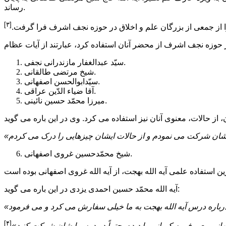
رساند.
[۳]
را از جمعى از بزرگان علم و اخلاق در حوزه نجف اشرف فرا گرفت.
سیّد عبدالغفار مازندرانى نجفى.
شیخ مرتضى طالقانى.
سیّدابوالحسن اصفهانى.
آقا ضیاء الدّین عراقى.
میرزا محمّد حسین نائینى.
شیخ محمّدحسین غروى اصفهانى.
آیه الله محمّد حسین احمدى یزدى در این باره مى گوید:
[۴]
ى معروف به کمپانى را دیده، حتماً در درس ایشان شرکت کنید»