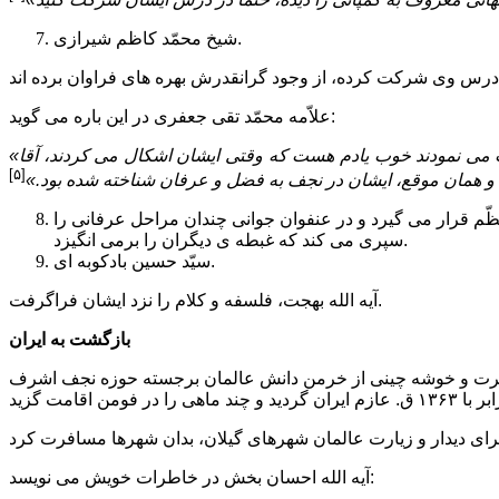
شیخ محمّد کاظم شیرازى.
علاّمه محمّد تقى جعفرى در این باره مى گوید:
«آن هنگام که در خدمت آقا شیخ کاظم شیرازى مکاسب مى خواندیم، آیه الله بهجت نیز که اینک در قم اقامت دارند، در درس ایشان شرکت مى نمودند خوب یادم هست که وقتى ایشان اشکال مى کردند، آقا
[۵]
 و همان موقع، ایشان در نجف به فضل و عرفان شناخته شده بود.»
ویژه آن استاد معظّم قرار مى گیرد و در عنفوان جوانى چندان مراحل عرفانى را
سپرى مى کند که غبطه ى دیگران را برمى انگیزد.
سیّد حسین بادکوبه اى.
آیه الله بهجت، فلسفه و کلام را نزد ایشان فراگرفت.
بازگشت به ایران
 حضرت و خوشه چینى از خرمن دانش عالمان برجسته حوزه نجف اشرف
آیه الله احسان بخش در خاطرات خویش مى نویسد: