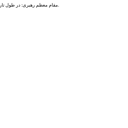
مقام معظم رهبری: در طول تاریخ، رنگ های گوناگون بر سیاست این کشور پهناور سایه افکند؛ اما رنگ ثابت مردم گیلان، رنگ ایمان بود.