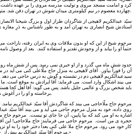
چهارده معصوم در نیم کیلومتری میدان شوش در تهران دفن شد. متن زیر گوشه ای از زندگی این عالم فرزانه است که نشان از روح بلند و رفیع ایشان است. امید است که مورد استفاده علاقه مندان قرار گیرد.
استادش شیخ انصاری به تهران آمد و به طور ناشناس به دَرِ مغازه ی 
مرحوم شیخ از این که او بدون ملاقات وی به ایران رفته، ناراحت می 
حتماً او را بیابد و از وجودش تقدیر و استفاده کنند. بعد از وصول نام
حدود شش ماه می گذرد و از او خبری نمی رسد. پس از شش ماه روزی م
آن را فوراً بیاور. آقای لاهیجی به منزل حاج ملّاعلی کنی می آید 
سیدعبدالکریم لاهیجی دم در نشسته و گوش به درس حاجی می دهد و 
می بیند اشکال وارد است. می فرماید: آقا ایرادش به موقع است. ما با
باید شخص بزرگ و عالمی جلیل باشد. پس می گوید: آقا اهل کجا هستی
برخاسته و او را در آغوش می گیرد و معانقه می کند و به جای خود می نشاند و می گوید: آقا جان! نزدیک ۶ ماه است که در انتظار شمایم و استفسار کامل از او می کند.
مرحوم حاج ملّاحاجی می بیند که شاگردش آقا سیّد عبدالکریم نیامد. تع
روی داده، خود به منزل مرحوم حاجی می آید و می بیند آقا سیّد 
اشاره به او می کند که بیا پایین، آن جا جای تو نیست. مرحوم حاج
حجره ی من است. مرحوم حاجی می فرمایند: حاج ملاحاجی! این آقا 
کار خود می رود. مرحوم حاج ملا علی کنی بعداً دختر خود را به او 
مرحوم آقا سیّد عبدالکریم بیش از ۲۰ سال متصدی درس و امامت مسجد و مدرسه ی مروی بودند و صدها نفر از علمای بزرگ تهران از محضر درس و اخلاق وی استفاده کردند.»