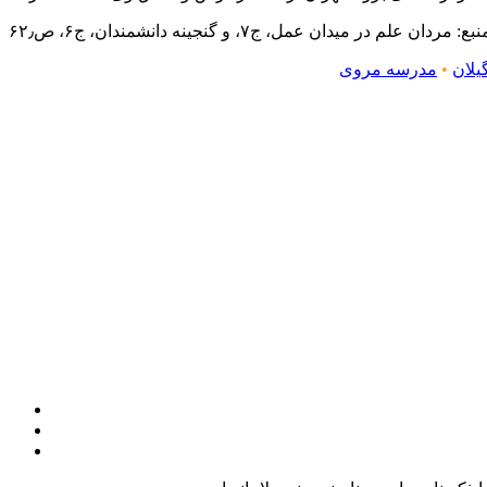
بع: مردان علم در میدان عمل، ج۷، و گنجینه دانشمندان، ج۶، ص۶۲٫
یلان
•
مدرسه مروی