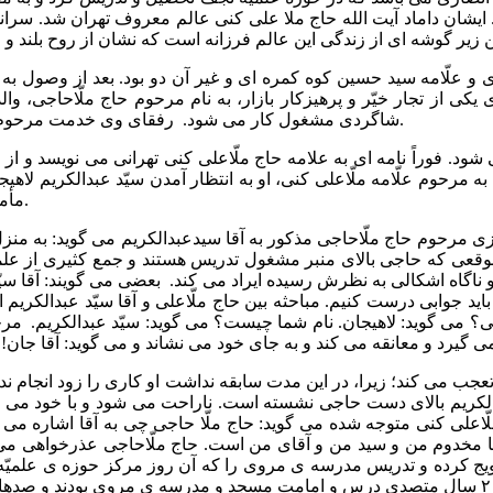
یکی از تجار خیّر و پرهیزکار بازار، به نام مرحوم حاج ملّاحاجی، و
شاگردی مشغول کار می شود. رفقای وی خدمت مرحوم شیخ مرتضی انصاری می روند و از عزیمت او به تهران خبر می دهند.
شود. فوراً نامه ای به علامه حاج ملّاعلی کنی تهرانی می نویسد و ا
ه به مرحوم علّامه ملّاعلی کنی، او به انتظار آمدن سیّد عبدالکریم لا
مأمور می کند که در مدارس و یا مسافرخانه ها و غیره ایشان را پیدا کنند.
رحوم حاج ملّاحاجی مذکور به آقا سیدعبدالکریم می گوید: به منزل ح
در موقعی که حاجی بالای منبر مشغول تدریس هستند و جمع کثیری از عل
ناگاه اشکالی به نظرش رسیده ایراد می کند. بعضی می گویند: آقا س
ید جوابی درست کنیم. مباحثه بین حاج ملّاعلی و آقا سیّد عبدالکریم ا
؟ می گوید: لاهیجان. نام شما چیست؟ می گوید: سیّد عبدالکریم. مرح
جب می کند؛ زیرا، در این مدت سابقه نداشت او کاری را زود انجام ندهد. 
عبدالکریم بالای دست حاجی نشسته است. ناراحت می شود و با خود می
 ملّاعلی کنی متوجه شده می گوید: حاج ملّا حاجی چی به آقا اشاره م
مخدوم من و سید من و آقای من است. حاج ملّاحاجی عذرخواهی می کند
تزویج کرده و تدریس مدرسه ی مروی را که آن روز مرکز حوزه ی علمیّه 