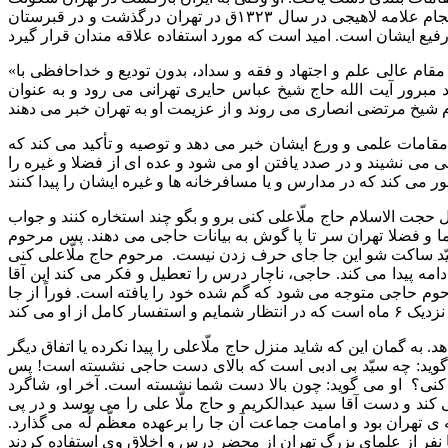
کرد و امامت مسجد مروی و تولیت مدرسه مروی را بر عهده داشت. ایشان داماد آیت الله حاج ملا علی کنی عالم معروف تهران شد. سرانجام علامه لاهیجی در سال ۱۳۲۳ق در تهران درگذشت و در قبرستان
«سیّد عبدالکریم لاهیجی از شاگردان طراز اول و بزرگ شیخنا الانصاری و علّامه سید حسین کوه کمره ای و غیر آن دو بود. بعد از وصول به مقام عالی علم و اجتهاد و فقه و سداد، بدون تودیع و خداحافظی با
الد مبرور آیت الله حاج شیخ عباس حایری تهرانی می رود و به عنوان
ز مقامات علمی و ورع ایشان خبر می دهد و توصیه و تأکید می کند که
هیجی می نشیند و در صدد یافتن او می شود و عده ای از فضلا و غیره را
جت الاسلام حاج ملّاعلی کنی برو و بگو چند استخاره کنند و جواب
ما و فضلا تهران سر تا پا گوش به بیانات حاجی می دهند. پس مرحوم
یّد ساکت شو این جا جای حرف زدن نیست. مرحوم حاج ملّاعلی کنی
دامه پیدا می کند. حاجی، ناچار درس را تعطیل و فکر می کند این آقا
وم حاجی متوجه می شود که گم شده خود را یافته است. فوراً از جا
به گمان این که شاید منزل حاج ملّاعلی را پیدا نکرده یا اتفاق دیگر
 گوید: چه سیّد بی ادبی است که بالای دست حاجی نشسته است! پس
ی کنی؟ او می گوید: چون بالا دست شما نشسته است. آخر او، شاگرد
 و دست آقا سید عبدالکریم و حاج ملّا علی را می بوسد و در پی
ی تهران بود و امامت جماعت آن جا را برعهده معظّم لّه می گذارد.