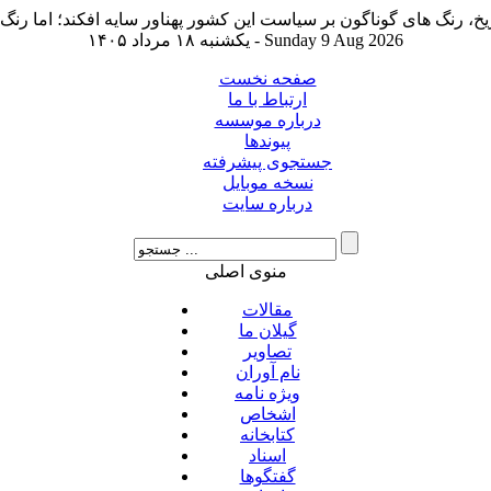
یکشنبه ۱۸ مرداد ۱۴۰۵ - Sunday 9 Aug 2026
صفحه نخست
ارتباط با ما
درباره موسسه
پیوندها
جستجوی پیشرفته
نسخه موبایل
درباره سایت
منوی اصلی
مقالات
گیلان ما
تصاویر
نام آوران
ویژه نامه
اشخاص
کتابخانه
اسناد
گفتگوها