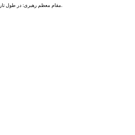
مقام معظم رهبری: در طول تاریخ، رنگ های گوناگون بر سیاست این کشور پهناور سایه افکند؛ اما رنگ ثابت مردم گیلان، رنگ ایمان بود.