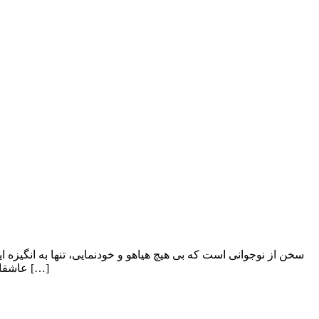
عاشقانه در راه به ثمر رسانیدن اهداف مردمی آن در شعله وجود خویش سوخت و فریاد […]