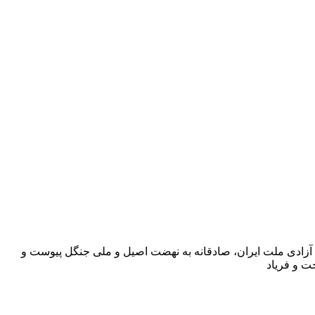
سخن از نوجوانی است که بی هیچ هیاهو و خودنمایی، تنها به انگیزه ایرانخواهی و نجات کشور از چنگال خونین استعمار و استثمار و به عشق آزادی ملت ایران، صادقانه به نهضت اصیل و ملی جنگل پیوست و