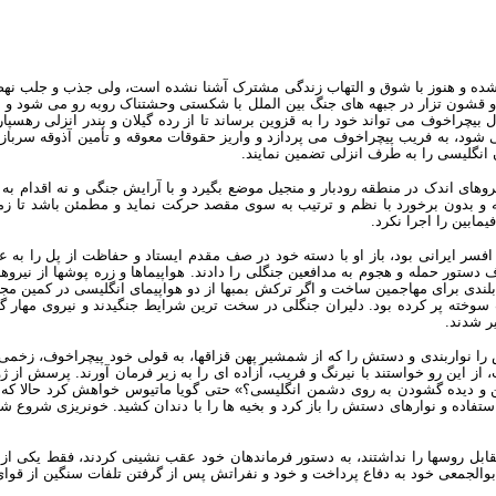
ماد شده و هنوز با شوق و التهاب زندگی مشترک آشنا نشده است، ولی جذب و جلب
قشون تزار در جبهه های جنگ بین الملل با شکستی وحشتناک روبه رو می شود و سر
ل بیچراخوف می تواند خود را به قزوین برساند تا از رده گیلان و بندر انزلی رهسپ
ود، به فریب پیچراخوف می پردازد و واریز حقوقات معوقه و تأمین آذوقه سربازان
های اندک در منطقه رودبار و منجیل موضع بگیرد و با آرایش جنگی و نه اقدام به ع
و بدون برخورد با نظم و ترتیب به سوی مقصد حرکت نماید و مطمئن باشد تا زمان
مابین را اجرا نکرد.
سر ایرانی بود، باز او با دسته خود در صف مقدم ایستاد و حفاظت از پل را به ع
ستور حمله و هجوم به مدافعین جنگلی را دادند. هواپیماها و زره پوشها از نیروهای
بلندی برای مهاجمین ساخت و اگر ترکش بمبها از دو هواپیمای انگلیسی در کمین مجاه
سوخته پر کرده بود. دلیران جنگلی در سخت ترین شرایط جنگیدند و نیروی مهار
ر شدند.
 را نواربندی و دستش را که از شمشیر پهن قزاقها، به قولی خود پیچراخوف، زخمی
 این رو خواستند با نیرنگ و فریب، آزاده ای را به زیر فرمان آورند. پرسش از ژ
 دیده گشودن به روی دشمن انگلیسی؟» حتی گویا ماتیوس خواهش کرد حالا که دی
 که اجازه دفاع در مقابل روسها را نداشتند، به دستور فرماندهان خود عقب نشینی کردند، فق
والجمعی خود به دفاع پرداخت و خود و نفراتش پس از گرفتن تلفات سنگین از قو