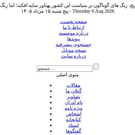
پنج شنبه ۱۵ مرداد ۱۴۰۵ - Thursday 6 Aug 2026
صفحه نخست
ارتباط با ما
درباره موسسه
پیوندها
جستجوی پیشرفته
نسخه موبایل
درباره سایت
منوی اصلی
مقالات
گیلان ما
تصاویر
نام آوران
ویژه نامه
اشخاص
کتابخانه
اسناد
گفتگوها