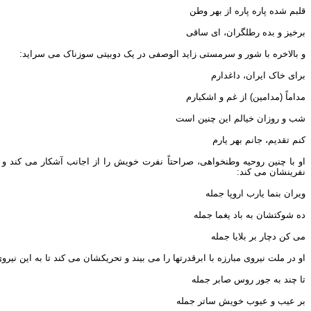
قلبم شده پاره پاره از بهر وطن
برخیز و بده رطلگران، ای ساقی
و بالاخره با شور و سرمستی زاید الوصفی در یک دوبیتی سوزناک می سراید:
برای خاک ایران، داغدارم
مداماً (مدامین) از غم و اشکبارم
شب و روزان خیالم این چنین است
کنم تقدیم، جانم بهر یارم
او با چنین روحیه وطنخواهی، صراحتاً نفرت خویش را از اجانب آشکار می کند و
نفرینشان می کند:
ویران بنما یارب اروپا جمله
ده شوکتشان به باد یغما جمله
می کن دچار بر بلایا جمله
او در ملت نیروی مبارزه با ابرقدرتها را می بیند و تحریکشان می کند تا به این نیر
تا چند به جور روس صابر جمله
بر عیب و عیوب خویش ساتر جمله