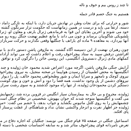
تا چند ز روس بیم و خوف و ناله
هستیم به جنگ خصم قادر جمله
شور و حرارتی که برای نجات وطن در نهادش جریان دارد، با اینکه به تازگی دا
دسته، ارتقا می یابد و درست در همین زمانهاست که حکومت تزار سرنگون گشته و 
خود می شوند و آخرین بقایای این قوا به فرماندهی ژنرال بارتف و معاون او، ژنرا
بلشویکی شاگوبیان برساند و چون می داند با مانع عظیم نهضت جنگل روبه رو می ش
آنها بپردازد، به معاهده ۹ ماده ای باراتف با جنگلیها وقعی نگذارند و حرکت سربازان انگلیسی را به طرف انزلی تضمین نمایند.
چون رهبران نهضت از این دسیسه آگاه گشتند، به ماژوفن پاشن دستور دادند با نیرو
افراشتن درفش سپید به ستاد پیچراخوف رفت و اعلام داشت که می تواند آزادانه 
کمکهای مادی ژنرال دنسترویل انگلیسی، این روسی خائن را دگرگون کرد و توافق فی
آرایش جنگی ماژوفن پاشن، اگرچه مورد اعتراض شدید محمود خان ژولیده و چند اف
انگلیسیها به محض اطمینان از رسیدن هواپیما در صحنه منجیل، به نیروی پیچراخوف د
نیروی کوچک و نامجهز و سراپا ایمان و شور وطنخواهی محمود خانُف، پل را دیوار 
نیروهای دشمن از پل وجود نداشت، همه فضا را دود و آتش و خون و بوی گوشت 
دستگیر کردن محمودخان ژولیده، از تنها راه موجود گذشتند و به سوی رشت سرازی
ژولیده، مجروح و بی حال به بیمارستان سیار انگلیس در قزوین برده شد، زخمهایش
می گفت و انگلیسیها متوجه شدند که جوان بیهوش، شخصیتی در نظام جنگل است، از
چشمهایش را به روی کلنل ماتیوس بگشاید و جواب بدهد، با خشم می گفت: «من و
پای افکند.
اسماعیل جنگلی در صفحه ۷۵ قیام جنگل می نویسد: جنگلیان
تعرض نامردانه قوای پیچراخوف متأثر شد و به سابقه احساسات شخصی با دسته اب