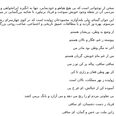
سخن از نوجوانی است که بی هیچ هیاهو و خودنمایی، تنها به انگیزه ایرانخواهی 
مردمی آن در شعله وجود خویش سوخت و فریاد برنیاورد تا شائبه بزرگنمایی در میا
این جوان گمنام، ولی بلندآوازه، محمودخان ژولیده است که در کوی چهارسرای ر
مرسوم، بهره ور گردید و با مطالعات عمیق تاریخی و اجتماعی، صاحب روحی بزرگ 
از وضع بد وطن، پریشان هستم
پیوسته ز غم، فگار و نالان هستم
آخر نه مگر وطن بود مادر من
من از غم مام خویش، گریان هستم
ساقی ساقی، پیاله پر کن تو ز می
کز بهر وطن فغان و زاری تا کی
ژولیده ز بهر مملکت، نالان است
آسوده کن از خیالش، ای فر خ پی
بی تفاوتی مردم او را رنج می دهد و می آزارد و بانگ برمی کشد:
فریاد ز دست دشمنان، ای ساقی
زاین ملت بی حس و گمان، ای ساقی