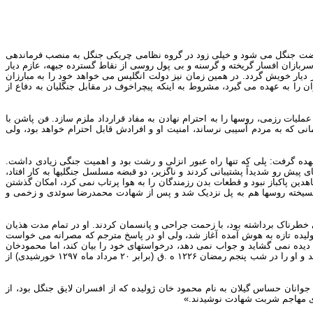
 نهضت جنگل می شود و خیلی زود در گروه نظامی چریکی جنگل به منصب فرماندهی
بازان افسار گریخته و گرسنه و بی پول روسی از نقاط گسترده جبهه، عازم دیار
ار دیار خویش گردد. در همین زمان نیز دولت انگلیس می خواهد خود را به مبارزان
 را به عهده می گیرد، مشروط به اینکه پیچراخوف در مقابل جنگلیان به دفاع از
ملیات رزمی، روسها را به احترام نهادن به مفاد قرارداد ملزم سازد. فن پاشن با
ی که به مردم آسیبی نرساند، امنیت او و افرادش قابل احترام خواهد بود، ولی
هده گرفت: پلی که تنها راه عبور انزلی و رشت بود و اهمیت جنگی زیادی داشت.
 پیش رو شدیداً پشتیبانی کردند و ناگزیر، دو قبضه مسلسل جنگلیها به کار افتاد،
دین پاکباز نبود و قطعات بدن رزمندگان را به هوا پرتاب نمی کرد، امکان گذشتن
 گسیخته روسها هم به پل نزدیک شد و پس از شهادت محمدرضا سوئدی و زخمی و
 خطرناک برداشته بود، با زحمت جراحی و پانسمان کردند. او در تمام مدت هذیان
ولیده تازه به هوش آمده آغاز شد، ولی او در پاسخ مترجم که مصرانه می خواست
ده نمی گشاید و جواب نمی دهد، درخواستهای خود را بیان کند، اما محمودخان
ژولیده جز اظهار نفرت و انزجار واکنشی نشان نداد و شباهنگام، از غفلت پرستار استفاده و نوارهای دستش را باز کرد و بخیه ها را با دندان کشید. خونریزی شروع شد و او را در شب پنجم رمضان ۱۲۲۶ ه .ق (برابر ۲۰ مرداد ماه ۱۲۹۷ خورشیدی) از
ط یکی از جوانان حساس گیلان به نام محمود خان ژولیده که از افسران لایق جنگل بود، از
ای مهاجم شربت شهادت نوشیدند.»