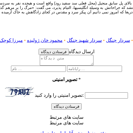
 دهد،”دو سنگر اول که بالای پل سابق منجیل (محل فعلی سد سفید رود) واقع است و هیجده ن
 نشد که جراحاتش به وسیله انگلیسیها، التیام پذیرد، می گفت: «مرگ را بر مرهم گذ
ریغا که امروز نمی دانیم آن پیکر سرد و مقدس در کجای زادگاهش به خاک آرمیده
سردار جنگل
•
سردار شهید جنگل
•
محمود خان ژولیده
•
میرزا کوچک
ارسال دیدگاه
فرستادن دیدگاه
*
تصویر امنیتی
تصویر امنیتی را وارد کنید:
سایت های مرتبط
سایت های مرتبط