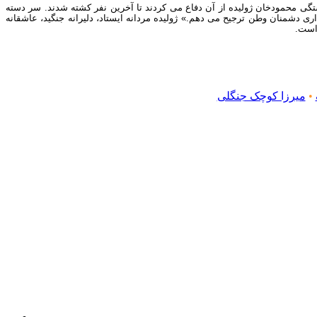
فر به سردستگی محمودخان ژولیده از آن دفاع می کردند تا آخرین نفر کشته شدند. سر دسته
اری دشمنان وطن ترجیح می دهم.» ژولیده مردانه ایستاد، دلیرانه جنگید، عاشقانه
 است.
•
میرزا کوچک جنگلی