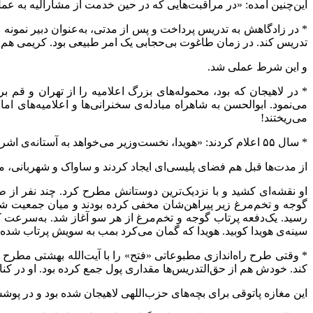
این‌چنین آمده: «در مراقبت‌هایی که در حین خدمت از مشارالیه به 
* در زادگاهش به تدریس پرداخت و پس از مدتی، به‌عنوان دبیر نمونه‌
تدریس کند. در زمان طاغوت بی‌حجابی یک امر طبیعی بود. کریمی هم
و این شرط عملی شد.
* در لاهیجان که بود، محموله‌های بزرگ اعلامیه را از تهران و قم 
می‌نمود. ابوالحسن به شاهراه مبادله‌ی سخنرانی‌ها و اعلامیه‌های ام
می‌ریختند!
* سال ۵۵ اعلام کردند: «هویدا، نخست‌وزیر می‌خواهد به آستانه‌ی اشرفیه بیاید و سخنرانی کند.»
از مدت‌ها قبل هم فضای پلیسی‌ای ایجاد کردند و ساواک و شهربانی، 
او نقشه‌ای کشید و با نزدیک‌ترین دوستانش مطرح کرد. چند نفر از طل
گوجه و تخم‌مرغ زیر پیراهن‌شان مخفی کرده بودند و میان جمعیت شد
رسید. یک‌دفعه پرتاب گوجه و تخم‌مرغ از هر سو آغاز شد. به‌سرعت ک
سینه‌ی هویدا کوبید. هویدا که گمان می‌کرد بمب به سویش پرتاب شده
* وقتی طرح راه‌اندازی مطبوعاتی «فتح» را با آیت‌الله بهشتی مطرح 
کند. خودش هم از حق‌التدریس‌ها مقداری پول جمع کرده بود. او در ک
این مغازه پاتوقی برای بچه‌های حزب‌اللهی لاهیجان شده بود و در پوشش