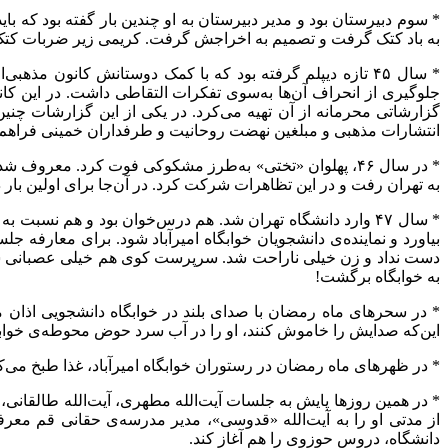
* سوم دبیرستان بود و مدیر دبیرستان به او چندین بار گفته بود که با
به باد کتک گرفت و تصمیم به اخراجش گرفت. کریمی زیر ضربات کتک فر
* سال ۴۵ تازه دیپلم گرفته بود که با کمک دوستانش کانون مذ
جلوگیری از انحراف آن‌ها به‌سوی تفکرات التقاطی داشت. در این کا
گزارشاتی محرمانه از آن تهیه می‌کرد. در یکی از این گزارشات چنی
انتشارات مذهبی و مبلغین نهضت روحانیت و طرفداران خمینی فراهم ش
* در سال ۴۶، پهلوان «تختی» به‌طرز مشکوکی فوت کرد. م
به تهران رفت و در این تظاهرات شرکت کرد. در آن‌جا برای اولین بار
* سال ۴۷ وارد دانشگاه تهران شد. هم درس‌خوان بود و هم نسب
بیاورد و نماینده‌ی دانشجویان خوابگاه امیرآباد شود. برای معارف
دست نداد و زن خیلی ناراحت شد. سرپرست کوی هم خیلی عصبانی شد و ک
به خوابگاه برگشت!
* در سحرهای ماه رمضان با صدای بلند در خوابگاه دانشجویی اذان 
این‌که صدایش را خاموش کنند، او را در آب سرد حوض محوطه‌ی خوابگاه
* در ظهرهای ماه رمضان در رستوران خوابگاه امیرآباد، غذا طبخ می‌کر
* در همین روزها پایش به جلسات آیت‌الله مطهری، آیت‌الله طالقانی، 
از مدتی او را به آیت‌الله «قدوسی»، مدیر مدرسه‌ی حقانی قم مع
دانشگاه، دروس حوزوی را هم آغاز کند.