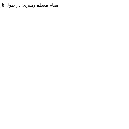
مقام معظم رهبری: در طول تاریخ، رنگ های گوناگون بر سیاست این کشور پهناور سایه افکند؛ اما رنگ ثابت مردم گیلان، رنگ ایمان بود.