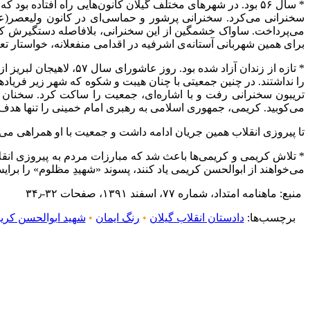
* سال ۵۶ بود. در شهرهای مختلف گیلان کانون‌هایی راه افتاد
سخنرانی می‌کرد. سخنرانی پرشور و حماسی‌ای در کانون ولیعصر(عج)
می‌پرداخت. ساواک خشمگین از این سخنرانی، بلافاصله دستگیرش کر
برای همین شهربانی آستانه‌ی اشرفیه در اقدامی منفعلانه، خواستار تع
* تازه از زندان آزاد 
را نداشتند. در چنین جمعیتی با چنان هیبت و شکوه که شهر زیر فریا
تریبون سخنرانی رفت و با اشاره‌ای، جمعیت را ساکت کرد. سخنان ابو
می‌کوبید. کریمی، جمهوری اسلامی به رهبری امام خمینی را تنها هدف 
تا پیروزی انقلاب همین جریان ادامه داشت و جمعیت با او همراهی می‌ک
* تلاش کریمی و کریمی‌ها باعث شد که مبارزات مردم به پیروزی ان
می‌خواهند از ابوالحسن کریمی یاد کنند، پسوند «شهیدِ مظلوم» را برایش
منبع: ماهنامه امتداد، شماره ۷۷، اسفند ۱۳۹۱، صفحات ۳۲-۳۴٫
برچسب‌ها:
دادستان انقلاب گیلان
•
رنگ ایمان
•
شهید ابوالحسن کری