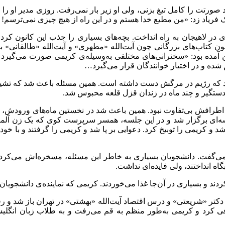
ید صورتت را کامل تیغ بزنی، ولی او زیر بار نمی‌رفت. روزی مدیر او را
یاد ‌زد: «من مطیع خدا هستم و در این راه از هیچ چیزی نمی‌ترسم!
هبی‌ای در لاهیجان به راه انداخت. بچه‌های بسیاری را جذب این کانون ک
نون کتاب‌های بزرگانی چون آیت‌الله «مطهری» و آیت‌الله «طالقانی» 
ن آمده بود: «سخنرانی‌های مختلفی به‌وسیله‌ی کریمی صورت می‌گیرد 
ده و در اختیار خوانندگان قرار می‌گیرد…
عروف شد که رژیم در مرگش دست داشته است. همین مسئله باعث شد که تشی
 دستگیر و چند ماه در زندان قزل قلعه محبوس شد.
ت به اطرافش بی‌تفاوت نبود. همین باعث شد در نخستین ماه‌های ورودش، د
ه جلسه‌ای برگزار شد و در این جلسه، همسر سرپرست کوی که یک زن آلم
ریمی را توبیخ کرد. دعوایی بر پا شد و کریمی را گرفتند و با خودشا
می‌گفت. دانشجویان بسیاری به خاطر این مسئله، مسخره‌اش می‌کردند
 انداختند، ولی فایده‌ای نداشت.
دند و بسیاری در آن‌جا غذا می‌خوردند. کریمی که نماینده‌ی دانشجویان
دکتر «شریعتی» و درس اقتصاد آیت‌الله «بهشتی» در تهران باز شد و رفت
رفی کرد و کریمی به‌طور منظم به قم می‌رفت و به طلاب زبان انگل