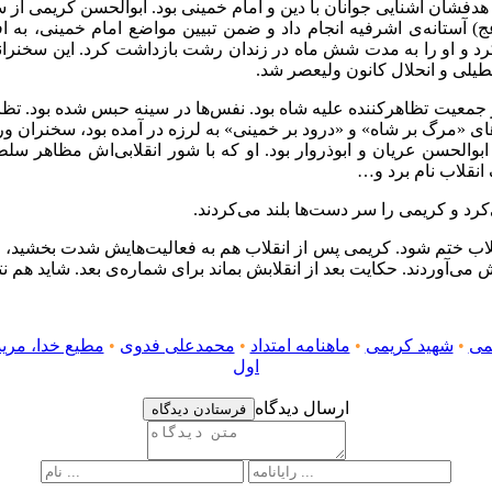
ه بود که هدفشان آشنایی جوانان با دین و امام خمینی بود. ابوالحسن کری
 آستانه‌ی اشرفیه انجام داد و ضمن تبیین مواضع امام خمینی، به ا
د و او را به مدت شش ماه در زندان رشت بازداشت کرد. این سخنرانی
طیلی و انحلال کانون ولیعصر شد.
شده بود. روز عاشورای سال ۵۷، لاهیجان لبریز از جمعیت تظاهرکننده علیه شاه بود. نفس‌ها در
د‌های «مرگ بر شاه» و «درود بر خمینی» به لرزه در آمده بود، سخنرا
الحسن عریان و ابوذروار بود. او که با شور انقلابی‌اش مظاهر سلطن
انقلاب نام برد و…
رد و کریمی را سر دست‌ها بلند می‌کردند.
قلاب ختم شود. کریمی پس از انقلاب هم به فعالیت‌هایش شدت بخشید،
 می‌آوردند. حکایت بعد از انقلابش بماند برای شماره‌ی بعد. شاید هم ن
می
•
شهید کریمی
•
ماهنامه امتداد
•
محمدعلی فدوی
•
مطیع خدا، مرید
اول
ارسال دیدگاه
فرستادن دیدگاه