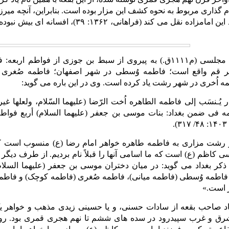
 گذاری مربوط به نحوه کشف این مزار بوده ‌است. بنابراین، آنچه میر
درباره نحوه ایجاد این امامزاده نقل می کند (
علامه محمدباقر مجلسی (م۱۱۱۱ق.) به پیروی از سبط بن جوزی از 
 قم واقع است؛ فاطمه وُسطی در شهر اصفهان؛ فاطمه صُغری مش
مه اُخری در شهر رشت یاد کرده است. وی در این باره می گوید:
ُـنسَب إلی فاطمه ‏الطاهره اُخت الرّضا (علیهما السّلام، ولعلها غ
ه فی ضمن بغداد: بنات موسى بن جعفر (علیهما السلام) أربع فواطم:
.
رشت مزاری ‏به فاطمه طاهره خواهر امام رضا (ع) منسوب است که ا
ی کاظم (ع) است که ما اسامی آنها را قبلاً نام بردیم. از طرف دیگر
کر بغداد می گوید: در میان دختران موسی بن جعفر (علیهما السلام
فاطمه وُسطی (فاطمه میانی)، فاطمه صُغری (فاطمه کوچک) و فاطمه اُخ
ر است.»
یاد صاحب بقعه از سادات حسنی، و یا حسینی زیدی مذهب و خواهر ی