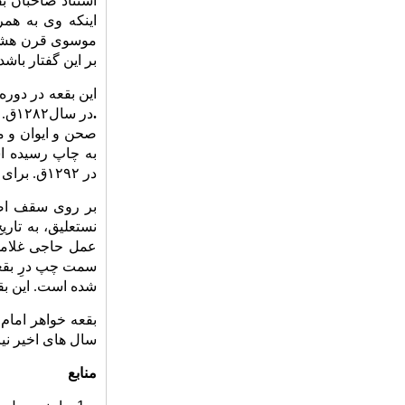
استناد صاحبان بق
اینکه وی به هم
موسوی قرن هشتم 
بر این گفتار باشد.
این بقعه در دور
.
در 
صحن و ایوان و م
به چاپ رسیده‌ ا
در
۱۲۹۲ق. برای بقعه خواهر امام سردری ساخت که هنوز پا برجاست.
بر روی سقف اصلی
عمل حاجى غلام
شده‌ است. این بقع
بقعه خواهر امام
سال های اخیر نیز
منابع