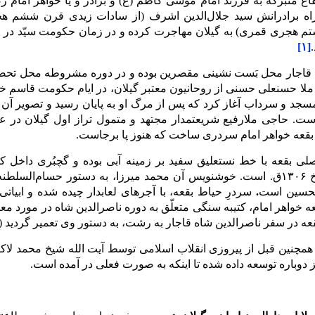
اع متبرکه به فرزند امام موسی کاظم (ع) و برادر و یا خواهر امام رض
راه برادرانش سید جلال‌الدین اشرف (از سادات زیدی قرن ششم ه
هجری قمری) به گیلان مهاجرت ‏کرده و در زمان حکومت سیّد در رشت 
[۱]
ه قاجار محل بَست نشینی مقصرین بوده و در دوره مشروطه محل تحص
سال۱۲۸۲ق. ملا حسنعلی حسنی از روحانیون معتبر گیلان، در ایام حکومت قاسم 
سجد و سرداب آغاز کرد که پس از مرگ او به پایان رسید و تصویر آن د
ست. حاجی ملارفیع شریعتمدار مجتهد و متمول تراز اول گیلان در 
 بقعه با خط نستعلیق سفید بر زمینه آبی بوده و گچبُرى داخل کمرب
نستعلیق، به تاریخ ۱۳۰۶ق. است. خوشنویس آن محمد میرزا، به دستور حسام‌
حسین است
.
ه در سفر ناصرالدین شاه قاجار به رشت، به دستور وی تعمیر گردید (ناصرالدی
 همچنین قبل از پیروزی انقلاب اسلامی توسط آیت الله شیخ محمد لاکا
 دوباره توسعه داده شده تا اینکه به صورت فعلی در آمده است.