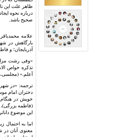
ظاهر علت این نام
صحیح باشد.
بارگاهش در شهر
آذربایجان؛ و فاط
«وفی رشت مزار ی
تذکره خواص الام
أعلم.» (مجلسی، ۱۴۰۳: ۴۸/ ۳۱۷)
ترجمه: «در شهر 
دختران امام موس
خویش در هنگام ذ
(فاطمه بزرگی)، 
این موضوع دانات
اما به احتمال ز