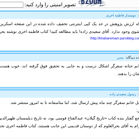
تصویر امنیتی را وارد کنید:
:
دوستدار فاطمه اخری
ه ارزش پژوهش در حد یک کپی اینترنتی تخفیف داده شده.در این صفحه اسکرین 
شوی وجود ندارد. آقای سعیدی زاده! باید مطالعه کنید! کتاب فاطمه اخری نوشته بحرا
http://khaharemam.parsiblog.co
ه دیدگاه:
مدیر
نم حنانه سفرگر اشکال درست و به جایی به تحقیق فوق گرفته اند، خوب هست آ
ان را بدهند.
:
رسول سعیدی زاده
 خانم سفرگر چند ماه پیش ارسال شد، اما متاسفانه تا به امروز منتشر شد.
:
 گفتار بنده کتاب «تاریخ گیلان» عبدالفتاح فومنی بود، نه تاریخ دیلمستان ظهیرال
م به آقای بحرالعلوم که از دوستان قدیمی این جانب هستند، کتاب فاطمه اخری تحق