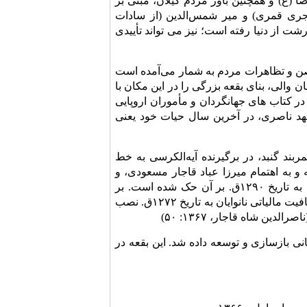
ا (ع) و همچنین باور مردم گیلان، مبنی بر
جری قمری) و میر شمس‌الدین (از سادات
از دنیا رفته است؛ نیز می تواند تأییدی
ن و تظاهرات مردم به شمار می‌آمده ‌است
خان والی، بنای بقعه بزرگی را در این مکان با
ر کتاب های جهانگردان و مأموران اروپایی
عهد ناصری، در آخرین سال حیات خود یعنی
ند گنبد، در برگیرنده آیه‌الکرسى به خط
السلطنه و به اهتمام میرزا عباد قاجار مسعودی، و
سردرِ حیاط‌ بقعه‌، با آجرهای‌ لعابدار چیده‌ شده‌ و ابیاتی‌ به‌ تاریخ‌ ۱۲۹۰ق. بر آن‌ حک‌ شده‌ است‌. بر
سمت‌ چپ‌ درِ بقعه‌ خواهر امام، کتیبه‌ سنگی‌ متعلّق‌ به‌ دوره‌ ناصرالدین‌ شاه‌ در مورد معافیت‌ مالیاتی‌ نانوایان‌ به‌ تاریخ‌ ۱۲۷۲ق. نصب‌
ن شاه قاجار، ۱۳۶۷: ۵۰)
نی بازسازی و توسعه داده شد. این بقعه در