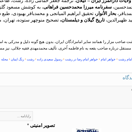
ولایات دارالمرز ایران – گیلان
، ترجمه جعفر خمامی زاده، رشت، طاعتی، چ
حمدحسین،
سفرنامه میرزا محمدحسین فراهانی
، به کوشش مسعود گلزاری
دباقر،
بحار الأنوار،
تحقیق ابراهیم المیانجی و محمدباقر بهبودی، طبع دارالاحی
 ظهیرالدین،
تاریخ گیلان و دیلمستان،
تصحیح منوچهر ستوده، تهران، مؤ
ت صاحب مزار را همانند سایر امامزادگان ایران، بدون هیچ گونه دلیل و مدرکی به ام
 مستقل درباره صاحب بقعه به نام فاطمه اُخری، تألیف محمدمهدی فقیه جلالی، نیز مستن
•
•
•
•
•
•
امام رشت
خواهر امام
خواهر امام رضا در رشت
رسول سعیدی زاده
رشت
رنگ ایمان
محله 
دگاه
تصویر امنیتی
*