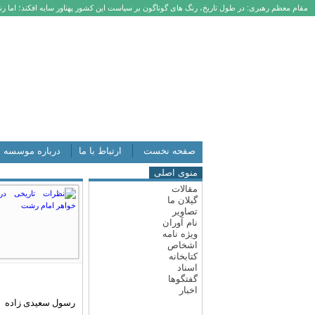
مقام معظم رهبری: در طول تاریخ، رنگ های گوناگون بر سیاست این کشور پهناور سایه افکند؛ اما رنگ
صفحه نخست
ارتباط با ما
درباره موسسه
منوی اصلی
مقالات
گیلان ما
تصاویر
نام آوران
ویژه نامه
اشخاص
کتابخانه
اسناد
گفتگوها
اخبار
رسول سعیدی زاده