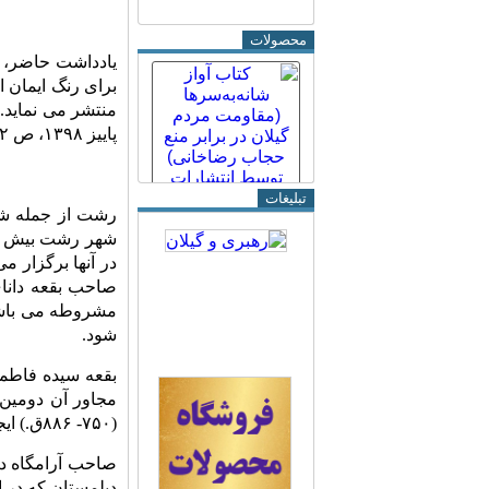
محصولات
یادداشت حاضر، ت
برای رنگ ایمان 
منتشر می نماید. 
پاییز ۱۳۹۸، ص ۱۰۲- ۱۰۶٫
تبلیغات
رشت از جمله شهر
شهر رشت بیش از 
در آنها برگزار م
صاحب بقعه دانای
مشروطه می باشند
شود.
بقعه سیده فاطمه
مجاور آن دومین 
(۷۵۰- ۸۸۶ق.) ایجاد گردید. به گفته رابینو در دوره قاجاریه این مسجد «لاله شوی» نامیده می‌شد (رابینو، ۱۳۶۶: ۸۱).
صاحب آرامگاه در