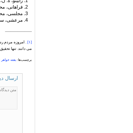
رابینو، ه. ل،
فراهانی، م
مجلسی، محم
مرعشی، سید
———————–
[۱]
. امروزه مردم رش
می دانند. تنها تحقیق
برچسب‌ها:
بقعه خواهر 
ارسال دی