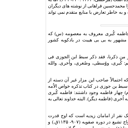
زا محمدحسین فراهانی از نوشته های دیگران
فراهانی، ۱۳۶۲: ۳۹)، افسانه ای بیش نبوده و به خاطر تعارض با منابع متقدم نمی تواند
فواطم اربعه: فاطمه کُبری معروف به معصومه (س) که
هور به بی ‌بی هیبت در بادکوبه کشور
یر من ذکرنا، فقد ذکر سبط ابن الجوزی فی
 کُبرى، ووُسطى، وصُغرى، واُخرى. والله
حتمالاً صاحب این مزار غیر آن دسته از
 سبط بن جوزی در کتاب تذکره خواص الاُمه
) چهار فاطمه وجود داشتند: فاطمه کُبری
ری (فاطمه دیگر). البته خداوند تعالی به
ک نفر از امامان زیدیه است که اوج قدرت
معنوی آنان در شرق و غرب سپیدرود در سده های ششم تا نهم هجری قمری بود. رواج تشیع در دوره صفویه (۹۰۷- ۱۱۳۵ق.) و