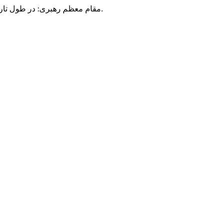
مقام معظم رهبری: در طول تاریخ، رنگ های گوناگون بر سیاست این کشور پهناور سایه افکند؛ اما رنگ ثابت مردم گیلان، رنگ ایمان بود.