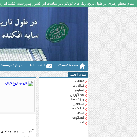
مقام معظم رهبری: در طول تاریخ، رنگ های گوناگون بر سیاست این کشور پهناور سایه افکند؛ اما رنگ
صفحه نخست
ارتباط با ما
درباره موسسه
منوی اصلی
مقالات
گیلان ما
تصاویر
نام آوران
ویژه نامه
اشخاص
کتابخانه
اسناد
گفتگوها
اخبار
آغاز انتشار روزنامه ادب