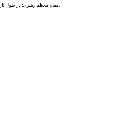
مقام معظم رهبری: در طول تاریخ، رنگ های گوناگون بر سیاست این کشور پهناور سایه افکند؛ اما رنگ ثابت مردم گیلان، رنگ ایمان بود.