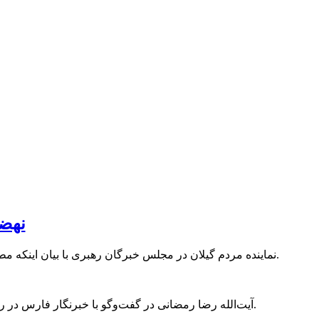
نهضت
نماینده مردم گیلان در مجلس خبرگان رهبری با بیان اینکه مطالعه رهبری سیاسی پیامبر (ص) برای مسئولان درس بزرگی است، گفت: نهضت خدمت‌رسانی پیامبر (ص) باید الگوی مسئولان باشد.
آیت‌الله رضا رمضانی در گفت‌وگو با خبرنگار فارس در رشت در آستانه رحلت پیامبر مکرم اسلام حضرت محمد (ص) اظهار کرد: مطالعه سیره علمی و عملی پیامبر و ائمه برای همه ما راه‌گشاست.